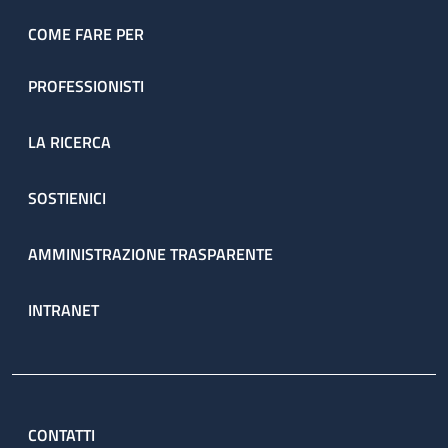
dell’ambulatorio sono prenotate direttamente dal servizio
attraverso il percorso ambulatoriale complesso (PAC).
COME FARE PER
PROFESSIONISTI
LA RICERCA
SOSTIENICI
AMMINISTRAZIONE TRASPARENTE
INTRANET
CONTATTI