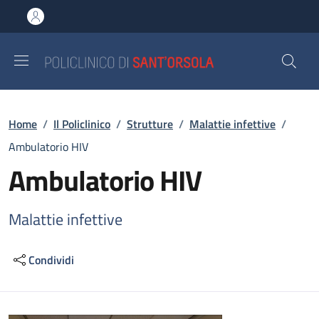
Salta al contenuto principale
Skip to footer content
Briciole di pane
Home
/
Il Policlinico
/
Strutture
/
Malattie infettive
/
Ambulatorio HIV
Ambulatorio HIV
Malattie infettive
Condividi