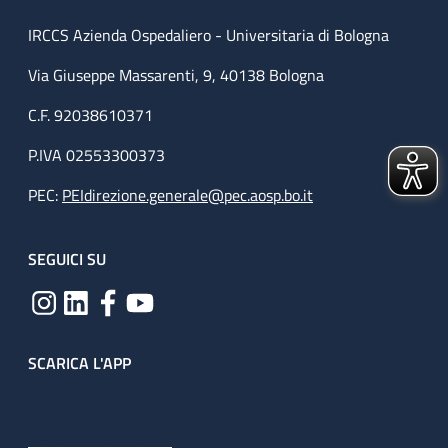
IRCCS Azienda Ospedaliero - Universitaria di Bologna
Via Giuseppe Massarenti, 9, 40138 Bologna
C.F. 92038610371
P.IVA 02553300373
PEC:
PEIdirezione.generale@pec.aosp.bo.it
SEGUICI SU
SCARICA L'APP