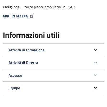
dalla Farmacia Ospedaliera con un punto di distribuzione
Padiglione 1, terzo piano, ambulatori n. 2 e 3
presso lo stesso Ambulatorio HIV) .
APRI IN MAPPA
MAP ICON
Informazioni utili
Attività di formazione
Attività di Ricerca
Accesso
L’ambulatorio si occupa inoltre dello screening e della gestione
delle comorbosità correlate all’infezione da HIV programmando
Equipe
gli esami ematici o strumentali e le visite specialistiche
opportuni nell’ambito del Policlinico.
Viene svolta un’attività di diagnosi e prevenzione