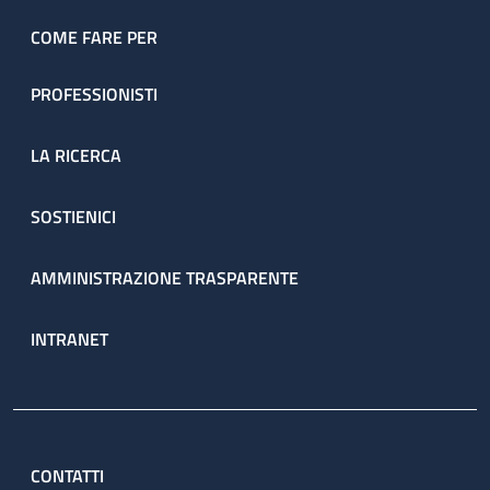
dell’ambulatorio sono prenotate direttamente dal servizio
attraverso il percorso ambulatoriale complesso (PAC).
COME FARE PER
PROFESSIONISTI
LA RICERCA
SOSTIENICI
AMMINISTRAZIONE TRASPARENTE
INTRANET
CONTATTI