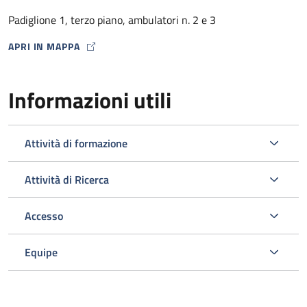
dalla Farmacia Ospedaliera con un punto di distribuzione
Padiglione 1, terzo piano, ambulatori n. 2 e 3
presso lo stesso Ambulatorio HIV) .
APRI IN MAPPA
MAP ICON
Informazioni utili
Attività di formazione
Attività di Ricerca
Accesso
L’ambulatorio si occupa inoltre dello screening e della gestione
delle comorbosità correlate all’infezione da HIV programmando
Equipe
gli esami ematici o strumentali e le visite specialistiche
opportuni nell’ambito del Policlinico.
Viene svolta un’attività di diagnosi e prevenzione