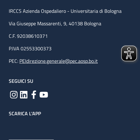
IRCCS Azienda Ospedaliero - Universitaria di Bologna
Via Giuseppe Massarenti, 9, 40138 Bologna
C.F. 92038610371
P.IVA 02553300373
PEC:
PEIdirezione.generale@pec.aosp.bo.it
SEGUICI SU
SCARICA L'APP