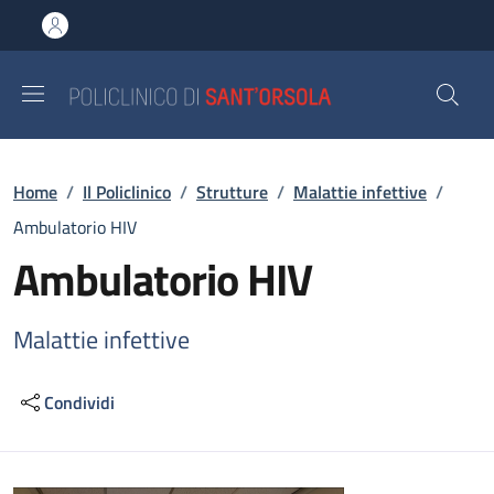
Salta al contenuto principale
Skip to footer content
Briciole di pane
Home
/
Il Policlinico
/
Strutture
/
Malattie infettive
/
Ambulatorio HIV
Ambulatorio HIV
Malattie infettive
Condividi