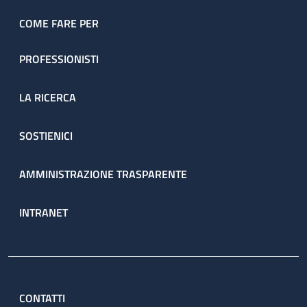
dell’ambulatorio sono prenotate direttamente dal servizio
attraverso il percorso ambulatoriale complesso (PAC).
COME FARE PER
PROFESSIONISTI
LA RICERCA
SOSTIENICI
AMMINISTRAZIONE TRASPARENTE
INTRANET
CONTATTI