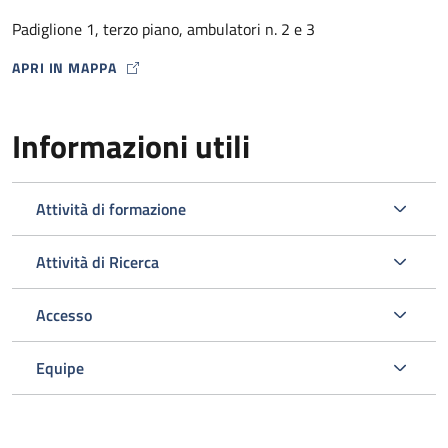
dalla Farmacia Ospedaliera con un punto di distribuzione
Padiglione 1, terzo piano, ambulatori n. 2 e 3
presso lo stesso Ambulatorio HIV) .
APRI IN MAPPA
MAP ICON
Informazioni utili
Attività di formazione
Attività di Ricerca
Accesso
L’ambulatorio si occupa inoltre dello screening e della gestione
delle comorbosità correlate all’infezione da HIV programmando
Equipe
gli esami ematici o strumentali e le visite specialistiche
opportuni nell’ambito del Policlinico.
Viene svolta un’attività di diagnosi e prevenzione