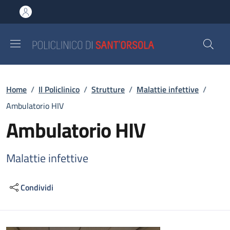
Salta al contenuto principale
Skip to footer content
Briciole di pane
Home
/
Il Policlinico
/
Strutture
/
Malattie infettive
/
Ambulatorio HIV
Ambulatorio HIV
Malattie infettive
Condividi