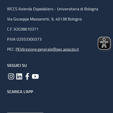
IRCCS Azienda Ospedaliero - Universitaria di Bologna
Via Giuseppe Massarenti, 9, 40138 Bologna
C.F. 92038610371
P.IVA 02553300373
PEC:
PEIdirezione.generale@pec.aosp.bo.it
SEGUICI SU
SCARICA L'APP