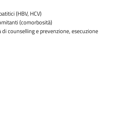
atitici (HBV, HCV)
omitanti (comorbosità)
à di counselling e prevenzione, esecuzione
 terapie per l’infezione da HIV (terapie
rnazionali relativi all’infezione da HIV,
virali.
gendo un’attività assistenziale che
fettuati periodicamente per il
e della terapia antiretrovirale e degli altri
rmacia Ospedaliera con un punto di