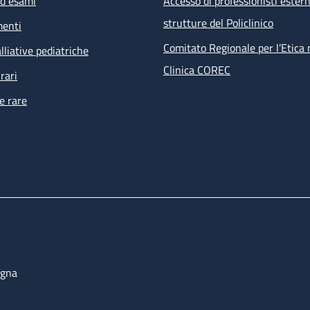
ed esami
Accesso di professionisti estern
visita infettivologica
strutture del Policlinico
menti
visita nefrologica
counselling psicologico
Comitato Regionale per l’Etica 
lliative pediatriche
esami ematochimici, esami microbiologici su feci, urine, e
Clinica COREC
rari
tampone anale per PAP test e ricerca HPV
e rare
ECG
 prestazioni non effettuabili all’interno della struttura ma ri
i percorsi dell’ambulatorio sono prenotate direttamente dal s
bulatoriale complesso (PAC).
ogna