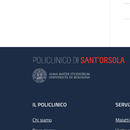
L’
pa
di 
Le
e 
se
Se
L’a
Footer
IL POLICLINICO
SERVI
Chi siamo
Malatti
Pr