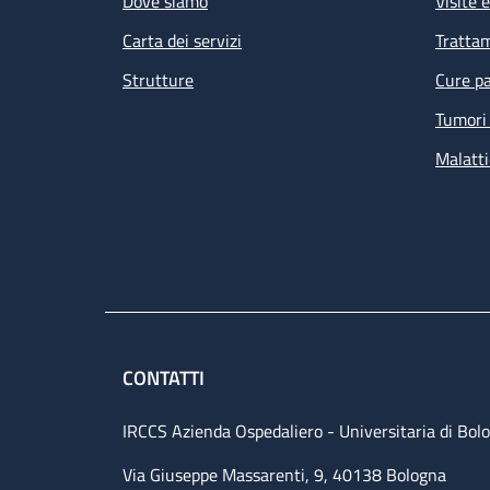
Dove siamo
Visite 
Carta dei servizi
Tratta
Strutture
Cure pa
Tumori 
Malatti
Le
de
am
CONTATTI
IRCCS Azienda Ospedaliero - Universitaria di Bol
Via Giuseppe Massarenti, 9, 40138 Bologna