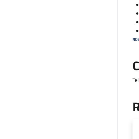
MO
Il
C
an
all
Te
L’
co
R
mon
fa
di