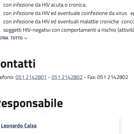
con infezione da HIV acuta o cronica;
con infezione da HIV ed eventuale coinfezione da virus ep
con infezione da HIV ed eventuali malattie croniche conc
soggetti HIV-negativi con comportamenti a rischio (attivit
del test HIV).
STRA TUTTO
 centro provvede inoltre alla prescrizione e distribuzione delle
ontatti
tiretrovirali) e partecipa a vari studi clinici nazionali e inte
e comorbosità e all’efficacia/tollerabilità dei farmaci antiretro
lefono:
051 2142801
-
051 2142802
- Fax: 051 2142802
ambulatorio si occupa dei pazienti con infezione da HIV, svol
mprende gli esami ematici e le visite mediche di controllo ef
esponsabile
itoraggio dell’infezione, oltre alla prescrizione e distribuzion
rmaci per il trattamento delle comorbosità (erogati dalla Fa
stribuzione presso lo stesso Ambulatorio HIV) .
Leonardo Calza