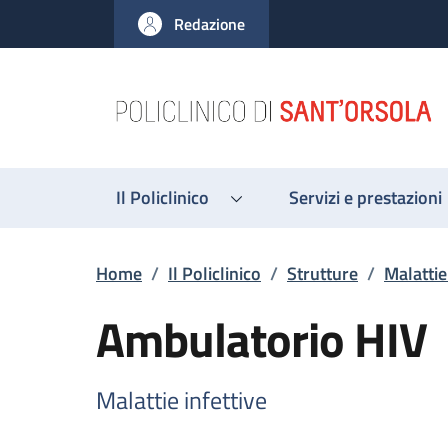
Salta al contenuto principale
Skip to footer content
Redazione
Il Policlinico
Servizi e prestazioni
Briciole di pane
Home
/
Il Policlinico
/
Strutture
/
Malattie
Ambulatorio HIV
Malattie infettive