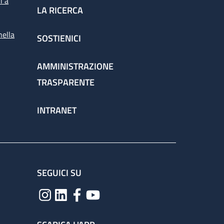
i a
LA RICERCA
nella
SOSTIENICI
spettorato
AMMINISTRAZIONE
TRASPARENTE
chieste dai medici per la corretta gestione
INTRANET
ervizio attraverso il percorso
SEGUICI SU