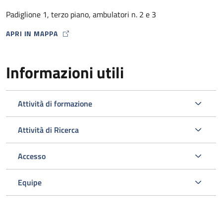
dalla Farmacia Ospedaliera con un punto di distribuzione
Padiglione 1, terzo piano, ambulatori n. 2 e 3
presso lo stesso Ambulatorio HIV) .
APRI IN MAPPA
MAP ICON
Informazioni utili
Attività di formazione
Attività di Ricerca
Accesso
L’ambulatorio si occupa inoltre dello screening e della gestione
delle comorbosità correlate all’infezione da HIV programmando
Equipe
gli esami ematici o strumentali e le visite specialistiche
opportuni nell’ambito del Policlinico.
Viene svolta un’attività di diagnosi e prevenzione