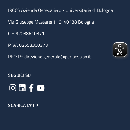
IRCCS Azienda Ospedaliero - Universitaria di Bologna
Via Giuseppe Massarenti, 9, 40138 Bologna
C.F. 92038610371
P.IVA 02553300373
PEC:
PEIdirezione.generale@pec.aosp.bo.it
SEGUICI SU
SCARICA L'APP