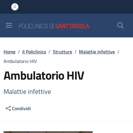
Salta al contenuto principale
Skip to footer content
Briciole di pane
Home
/
Il Policlinico
/
Strutture
/
Malattie infettive
/
Ambulatorio HIV
Ambulatorio HIV
Malattie infettive
Condividi