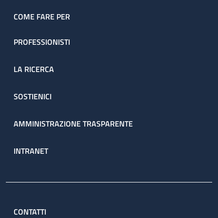
dell’ambulatorio sono prenotate direttamente dal servizio
attraverso il percorso ambulatoriale complesso (PAC).
COME FARE PER
PROFESSIONISTI
LA RICERCA
SOSTIENICI
AMMINISTRAZIONE TRASPARENTE
INTRANET
CONTATTI