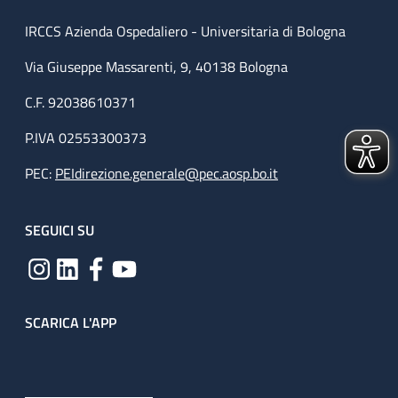
IRCCS Azienda Ospedaliero - Universitaria di Bologna
Via Giuseppe Massarenti, 9, 40138 Bologna
C.F. 92038610371
P.IVA 02553300373
PEC:
PEIdirezione.generale@pec.aosp.bo.it
SEGUICI SU
SCARICA L'APP