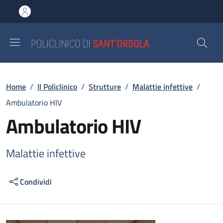
Salta al contenuto principale
Skip to footer content
Briciole di pane
Home
/
Il Policlinico
/
Strutture
/
Malattie infettive
/
Ambulatorio HIV
Ambulatorio HIV
Malattie infettive
Condividi