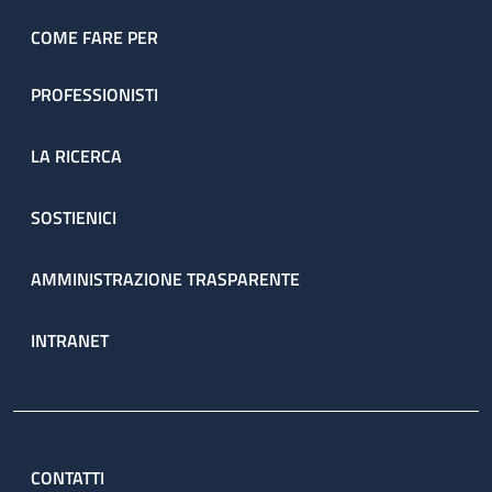
dell’ambulatorio sono prenotate direttamente dal servizio
attraverso il percorso ambulatoriale complesso (PAC).
COME FARE PER
PROFESSIONISTI
LA RICERCA
SOSTIENICI
AMMINISTRAZIONE TRASPARENTE
INTRANET
CONTATTI