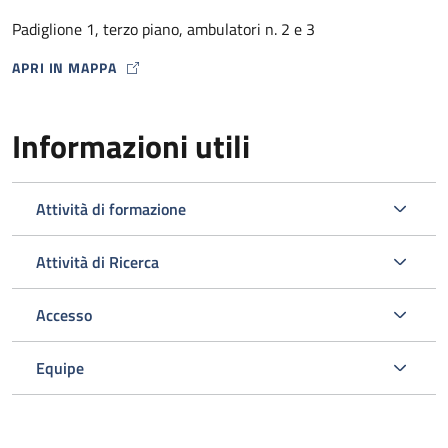
dalla Farmacia Ospedaliera con un punto di distribuzione
Padiglione 1, terzo piano, ambulatori n. 2 e 3
presso lo stesso Ambulatorio HIV) .
APRI IN MAPPA
MAP ICON
Informazioni utili
Attività di formazione
Attività di Ricerca
Accesso
L’ambulatorio si occupa inoltre dello screening e della gestione
delle comorbosità correlate all’infezione da HIV programmando
Equipe
gli esami ematici o strumentali e le visite specialistiche
opportuni nell’ambito del Policlinico.
Viene svolta un’attività di diagnosi e prevenzione