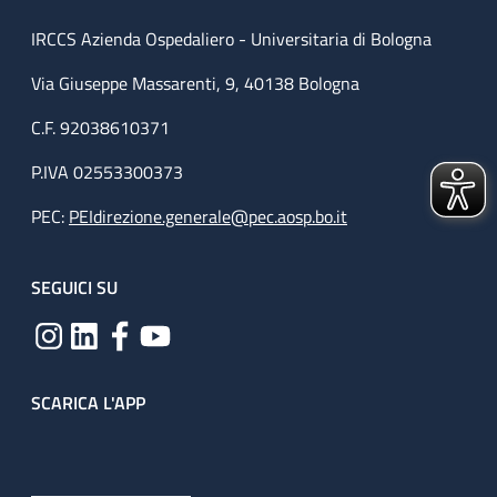
IRCCS Azienda Ospedaliero - Universitaria di Bologna
Via Giuseppe Massarenti, 9, 40138 Bologna
C.F. 92038610371
P.IVA 02553300373
PEC:
PEIdirezione.generale@pec.aosp.bo.it
SEGUICI SU
SCARICA L'APP