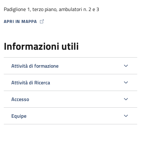
dalla Farmacia Ospedaliera con un punto di distribuzione
Padiglione 1, terzo piano, ambulatori n. 2 e 3
presso lo stesso Ambulatorio HIV) .
APRI IN MAPPA
MAP ICON
Informazioni utili
Attività di formazione
Attività di Ricerca
Accesso
L’ambulatorio si occupa inoltre dello screening e della gestione
delle comorbosità correlate all’infezione da HIV programmando
Equipe
gli esami ematici o strumentali e le visite specialistiche
opportuni nell’ambito del Policlinico.
Viene svolta un’attività di diagnosi e prevenzione