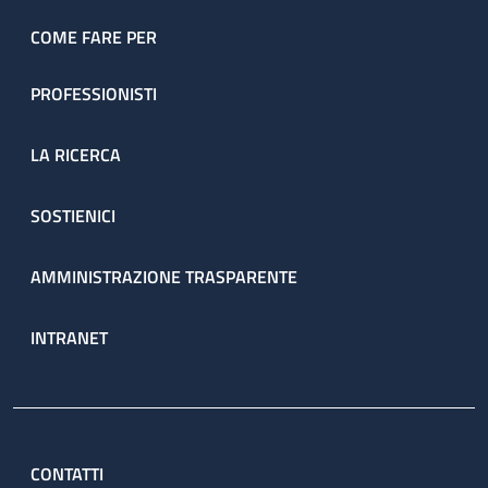
dell’ambulatorio sono prenotate direttamente dal servizio
attraverso il percorso ambulatoriale complesso (PAC).
COME FARE PER
PROFESSIONISTI
LA RICERCA
SOSTIENICI
AMMINISTRAZIONE TRASPARENTE
INTRANET
CONTATTI