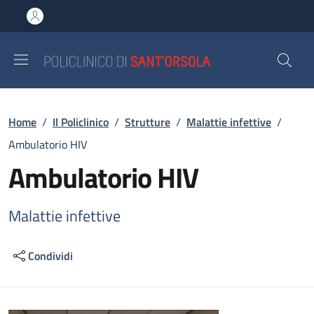
Salta al contenuto principale
Skip to footer content
Briciole di pane
Home
/
Il Policlinico
/
Strutture
/
Malattie infettive
/
Ambulatorio HIV
Ambulatorio HIV
Malattie infettive
Condividi