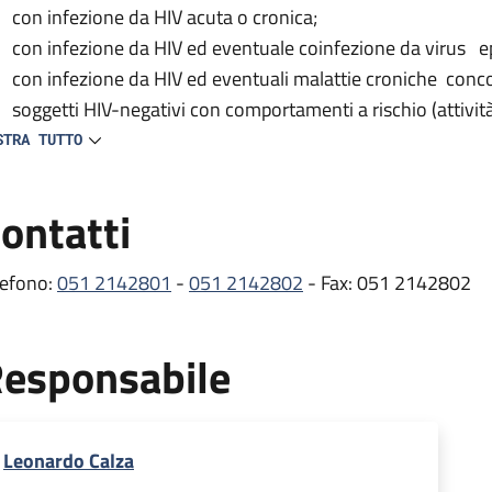
con infezione da HIV acuta o cronica;
con infezione da HIV ed eventuale coinfezione da virus ep
con infezione da HIV ed eventuali malattie croniche conc
soggetti HIV-negativi con comportamenti a rischio (attivit
del test HIV).
STRA TUTTO
 centro provvede inoltre alla prescrizione e distribuzione delle
ontatti
tiretrovirali) e partecipa a vari studi clinici nazionali e inte
e comorbosità e all’efficacia/tollerabilità dei farmaci antiretro
lefono:
051 2142801
-
051 2142802
- Fax: 051 2142802
ambulatorio si occupa dei pazienti con infezione da HIV, svol
mprende gli esami ematici e le visite mediche di controllo ef
esponsabile
itoraggio dell’infezione, oltre alla prescrizione e distribuzion
rmaci per il trattamento delle comorbosità (erogati dalla Fa
stribuzione presso lo stesso Ambulatorio HIV) .
Leonardo Calza