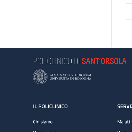
L’
pa
di 
Le
e 
se
Se
L’a
Footer
IL POLICLINICO
SERVI
Chi siamo
Malatti
Pr