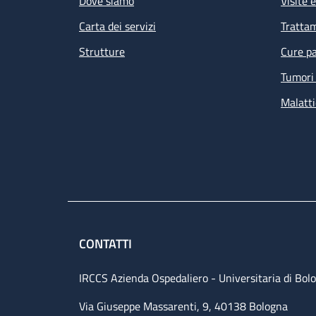
Dove siamo
Visite 
Carta dei servizi
Tratta
Strutture
Cure pa
Tumori 
Malatti
Le
de
am
CONTATTI
IRCCS Azienda Ospedaliero - Universitaria di Bol
Via Giuseppe Massarenti, 9, 40138 Bologna