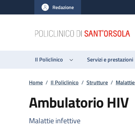
Salta al contenuto principale
Skip to footer content
Redazione
Il Policlinico
Servizi e prestazioni
Briciole di pane
Home
/
Il Policlinico
/
Strutture
/
Malattie
Ambulatorio HIV
Malattie infettive