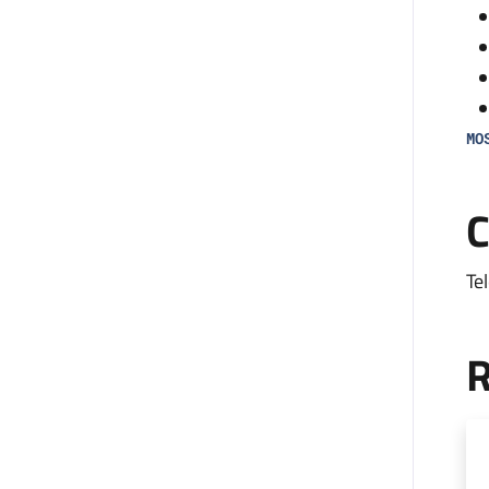
MO
Il
C
an
all
Te
L’
co
R
mon
fa
di