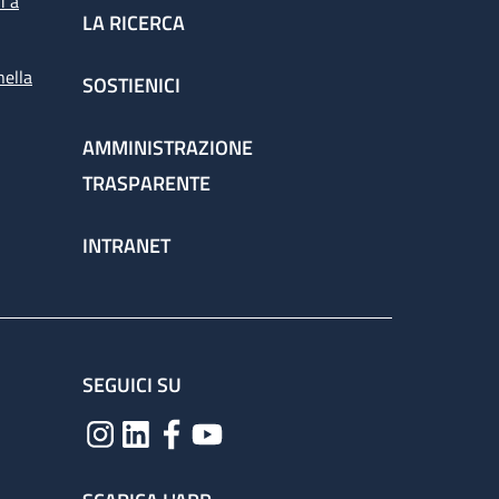
i a
LA RICERCA
nella
SOSTIENICI
spettorato
AMMINISTRAZIONE
TRASPARENTE
chieste dai medici per la corretta gestione
INTRANET
ervizio attraverso il percorso
SEGUICI SU