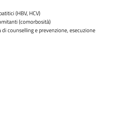
atitici (HBV, HCV)
omitanti (comorbosità)
à di counselling e prevenzione, esecuzione
 terapie per l’infezione da HIV (terapie
rnazionali relativi all’infezione da HIV,
virali.
gendo un’attività assistenziale che
fettuati periodicamente per il
e della terapia antiretrovirale e degli altri
rmacia Ospedaliera con un punto di