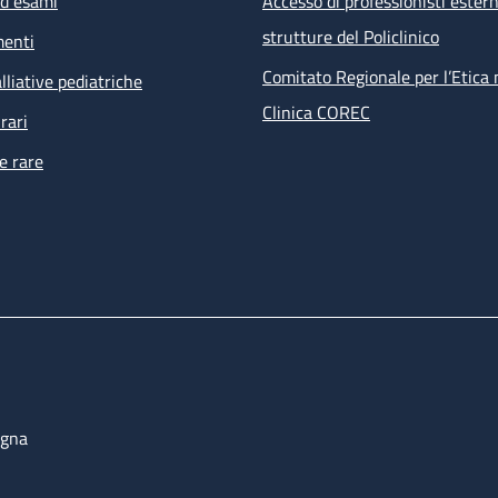
ed esami
Accesso di professionisti estern
visita infettivologica
strutture del Policlinico
menti
visita nefrologica
counselling psicologico
Comitato Regionale per l’Etica 
lliative pediatriche
esami ematochimici, esami microbiologici su feci, urine, e
Clinica COREC
rari
tampone anale per PAP test e ricerca HPV
e rare
ECG
 prestazioni non effettuabili all’interno della struttura ma ri
i percorsi dell’ambulatorio sono prenotate direttamente dal s
bulatoriale complesso (PAC).
ogna