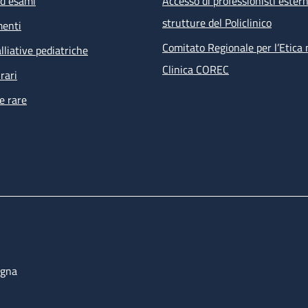
ed esami
Accesso di professionisti estern
visita infettivologica
strutture del Policlinico
menti
visita nefrologica
counselling psicologico
Comitato Regionale per l’Etica 
lliative pediatriche
esami ematochimici, esami microbiologici su feci, urine, e
Clinica COREC
rari
tampone anale per PAP test e ricerca HPV
e rare
ECG
 prestazioni non effettuabili all’interno della struttura ma ri
i percorsi dell’ambulatorio sono prenotate direttamente dal s
bulatoriale complesso (PAC).
ogna