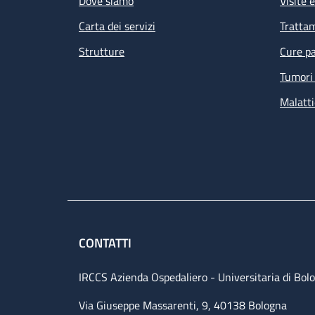
Dove siamo
Visite 
Carta dei servizi
Tratta
Strutture
Cure pa
Tumori 
Malatti
Le
de
am
CONTATTI
IRCCS Azienda Ospedaliero - Universitaria di Bol
Via Giuseppe Massarenti, 9, 40138 Bologna