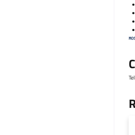
MO
Il
C
an
all
Te
L’
co
R
mon
fa
di