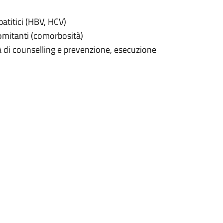
atitici (HBV, HCV)
omitanti (comorbosità)
à di counselling e prevenzione, esecuzione
 terapie per l’infezione da HIV (terapie
rnazionali relativi all’infezione da HIV,
virali.
gendo un’attività assistenziale che
fettuati periodicamente per il
e della terapia antiretrovirale e degli altri
rmacia Ospedaliera con un punto di