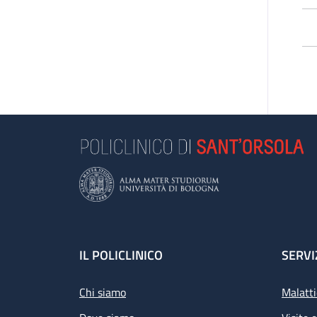
L’
pa
di 
Le
e 
se
Se
L’a
Footer
IL POLICLINICO
SERVI
Chi siamo
Malatti
Pr