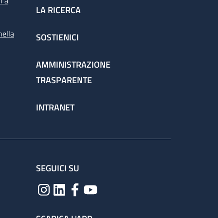
i a
LA RICERCA
nella
SOSTIENICI
spettorato
AMMINISTRAZIONE
TRASPARENTE
chieste dai medici per la corretta gestione
INTRANET
ervizio attraverso il percorso
SEGUICI SU