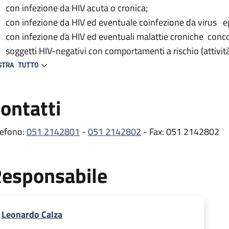
con infezione da HIV acuta o cronica;
con infezione da HIV ed eventuale coinfezione da virus ep
con infezione da HIV ed eventuali malattie croniche conc
soggetti HIV-negativi con comportamenti a rischio (attivit
del test HIV).
STRA TUTTO
 centro provvede inoltre alla prescrizione e distribuzione delle
ontatti
tiretrovirali) e partecipa a vari studi clinici nazionali e inte
e comorbosità e all’efficacia/tollerabilità dei farmaci antiretro
lefono:
051 2142801
-
051 2142802
- Fax: 051 2142802
ambulatorio si occupa dei pazienti con infezione da HIV, svol
mprende gli esami ematici e le visite mediche di controllo ef
esponsabile
itoraggio dell’infezione, oltre alla prescrizione e distribuzion
rmaci per il trattamento delle comorbosità (erogati dalla Fa
stribuzione presso lo stesso Ambulatorio HIV) .
Leonardo Calza