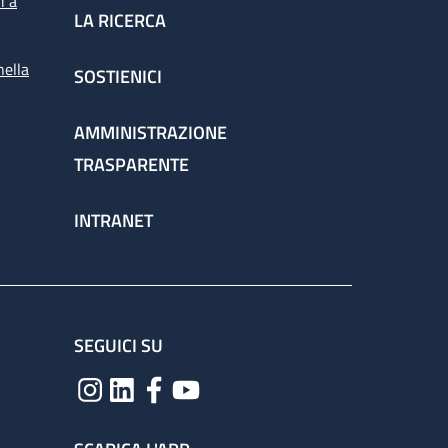
i a
LA RICERCA
nella
SOSTIENICI
spettorato
AMMINISTRAZIONE
TRASPARENTE
chieste dai medici per la corretta gestione
INTRANET
ervizio attraverso il percorso
SEGUICI SU