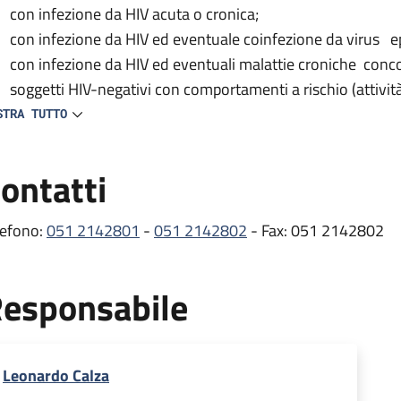
con infezione da HIV acuta o cronica;
con infezione da HIV ed eventuale coinfezione da virus ep
con infezione da HIV ed eventuali malattie croniche conc
soggetti HIV-negativi con comportamenti a rischio (attivit
del test HIV).
STRA TUTTO
 centro provvede inoltre alla prescrizione e distribuzione delle
ontatti
tiretrovirali) e partecipa a vari studi clinici nazionali e inte
e comorbosità e all’efficacia/tollerabilità dei farmaci antiretro
lefono:
051 2142801
-
051 2142802
- Fax: 051 2142802
ambulatorio si occupa dei pazienti con infezione da HIV, svol
mprende gli esami ematici e le visite mediche di controllo ef
esponsabile
itoraggio dell’infezione, oltre alla prescrizione e distribuzion
rmaci per il trattamento delle comorbosità (erogati dalla Fa
stribuzione presso lo stesso Ambulatorio HIV) .
Leonardo Calza