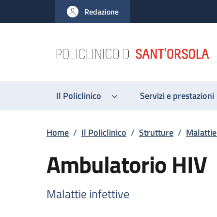
Salta al contenuto principale
Skip to footer content
Redazione
Il Policlinico
Servizi e prestazioni
Briciole di pane
Home
/
Il Policlinico
/
Strutture
/
Malattie
Ambulatorio HIV
Malattie infettive