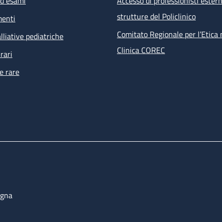
ed esami
Accesso di professionisti estern
visita infettivologica
strutture del Policlinico
menti
visita nefrologica
counselling psicologico
Comitato Regionale per l’Etica 
lliative pediatriche
esami ematochimici, esami microbiologici su feci, urine, e
Clinica COREC
rari
tampone anale per PAP test e ricerca HPV
e rare
ECG
 prestazioni non effettuabili all’interno della struttura ma ri
i percorsi dell’ambulatorio sono prenotate direttamente dal s
bulatoriale complesso (PAC).
ogna