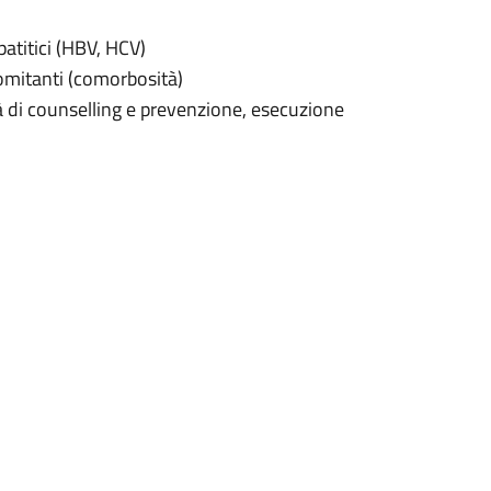
atitici (HBV, HCV)
omitanti (comorbosità)
à di counselling e prevenzione, esecuzione
 terapie per l’infezione da HIV (terapie
rnazionali relativi all’infezione da HIV,
virali.
gendo un’attività assistenziale che
fettuati periodicamente per il
e della terapia antiretrovirale e degli altri
rmacia Ospedaliera con un punto di