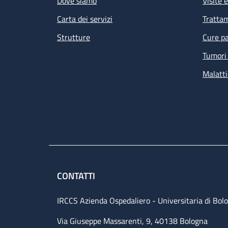
Dove siamo
Visite 
Carta dei servizi
Tratta
Strutture
Cure pa
Tumori 
Malatti
Le
de
am
CONTATTI
IRCCS Azienda Ospedaliero - Universitaria di Bol
Via Giuseppe Massarenti, 9, 40138 Bologna