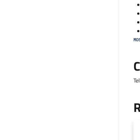
MO
Il
C
an
all
Te
L’
co
R
mon
fa
di