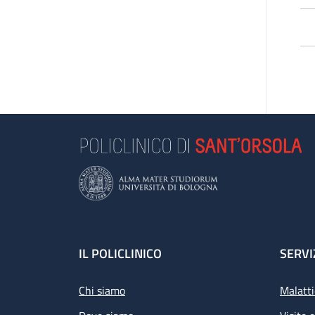
L’
pa
di 
Le
e 
se
Se
L’a
Footer
IL POLICLINICO
SERVI
Chi siamo
Malatti
Pr