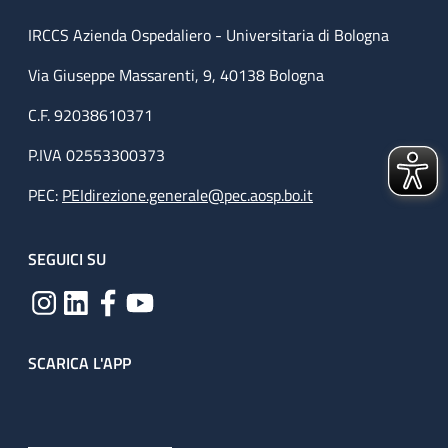
IRCCS Azienda Ospedaliero - Universitaria di Bologna
Via Giuseppe Massarenti, 9, 40138 Bologna
C.F. 92038610371
P.IVA 02553300373
PEC:
PEIdirezione.generale@pec.aosp.bo.it
SEGUICI SU
SCARICA L'APP