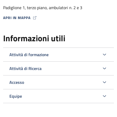
dalla Farmacia Ospedaliera con un punto di distribuzione
Padiglione 1, terzo piano, ambulatori n. 2 e 3
presso lo stesso Ambulatorio HIV) .
APRI IN MAPPA
MAP ICON
Informazioni utili
Attività di formazione
Attività di Ricerca
Accesso
L’ambulatorio si occupa inoltre dello screening e della gestione
delle comorbosità correlate all’infezione da HIV programmando
Equipe
gli esami ematici o strumentali e le visite specialistiche
opportuni nell’ambito del Policlinico.
Viene svolta un’attività di diagnosi e prevenzione