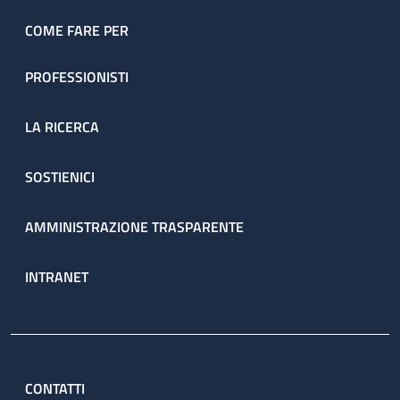
dell’ambulatorio sono prenotate direttamente dal servizio
attraverso il percorso ambulatoriale complesso (PAC).
COME FARE PER
PROFESSIONISTI
LA RICERCA
SOSTIENICI
AMMINISTRAZIONE TRASPARENTE
INTRANET
CONTATTI