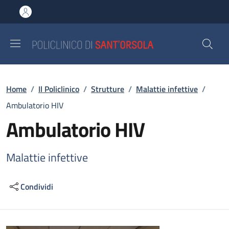
Salta al contenuto principale
Skip to footer content
Briciole di pane
Home
/
Il Policlinico
/
Strutture
/
Malattie infettive
/
Ambulatorio HIV
Ambulatorio HIV
Malattie infettive
Condividi