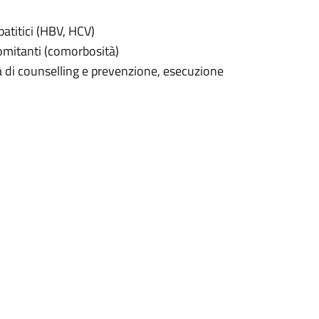
atitici (HBV, HCV)
omitanti (comorbosità)
à di counselling e prevenzione, esecuzione
 terapie per l’infezione da HIV (terapie
rnazionali relativi all’infezione da HIV,
virali.
gendo un’attività assistenziale che
fettuati periodicamente per il
e della terapia antiretrovirale e degli altri
rmacia Ospedaliera con un punto di