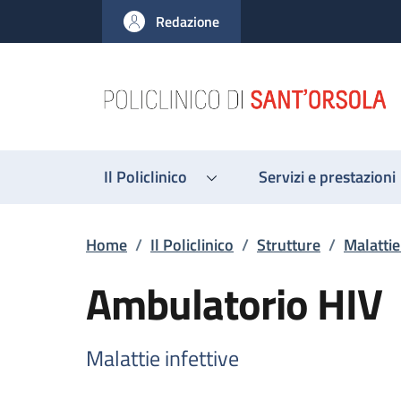
Salta al contenuto principale
Skip to footer content
Redazione
Il Policlinico
Servizi e prestazioni
Briciole di pane
Home
/
Il Policlinico
/
Strutture
/
Malattie
Ambulatorio HIV
Malattie infettive