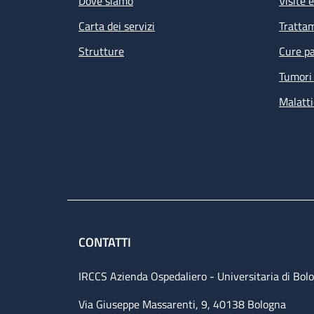
Dove siamo
Visite 
Carta dei servizi
Tratta
Strutture
Cure pa
Tumori 
Malatti
Le
de
am
CONTATTI
IRCCS Azienda Ospedaliero - Universitaria di Bol
Via Giuseppe Massarenti, 9, 40138 Bologna