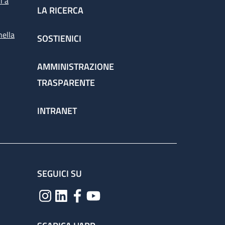
i a
LA RICERCA
nella
SOSTIENICI
spettorato
AMMINISTRAZIONE
TRASPARENTE
chieste dai medici per la corretta gestione
INTRANET
ervizio attraverso il percorso
SEGUICI SU