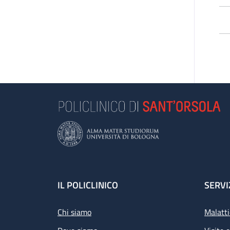
L’
pa
di 
Le
e 
se
Se
L’a
Footer
IL POLICLINICO
SERVI
Chi siamo
Malatti
Pr