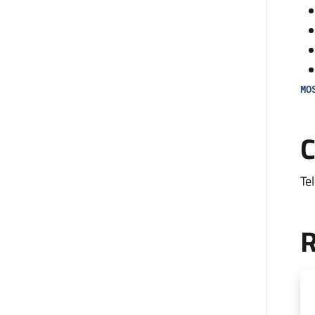
MO
Il
C
an
all
Te
L’
co
R
mon
fa
di