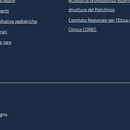
ed esami
Accesso di professionisti estern
visita infettivologica
strutture del Policlinico
menti
visita nefrologica
counselling psicologico
Comitato Regionale per l’Etica 
lliative pediatriche
esami ematochimici, esami microbiologici su feci, urine, e
Clinica COREC
rari
tampone anale per PAP test e ricerca HPV
e rare
ECG
 prestazioni non effettuabili all’interno della struttura ma ri
i percorsi dell’ambulatorio sono prenotate direttamente dal s
bulatoriale complesso (PAC).
ogna