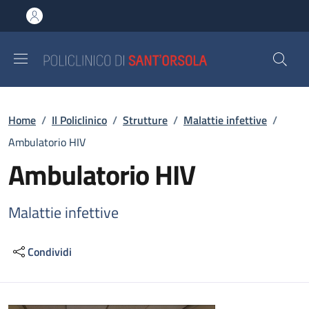
Salta al contenuto principale
Skip to footer content
Briciole di pane
Home
/
Il Policlinico
/
Strutture
/
Malattie infettive
/
Ambulatorio HIV
Ambulatorio HIV
Malattie infettive
Condividi