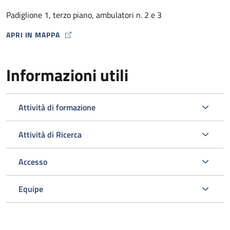
dalla Farmacia Ospedaliera con un punto di distribuzione
Padiglione 1, terzo piano, ambulatori n. 2 e 3
presso lo stesso Ambulatorio HIV) .
APRI IN MAPPA
MAP ICON
Informazioni utili
Attività di formazione
Attività di Ricerca
Accesso
L’ambulatorio si occupa inoltre dello screening e della gestione
delle comorbosità correlate all’infezione da HIV programmando
Equipe
gli esami ematici o strumentali e le visite specialistiche
opportuni nell’ambito del Policlinico.
Viene svolta un’attività di diagnosi e prevenzione