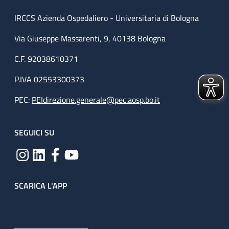
IRCCS Azienda Ospedaliero - Universitaria di Bologna
Via Giuseppe Massarenti, 9, 40138 Bologna
C.F. 92038610371
P.IVA 02553300373
PEC:
PEIdirezione.generale@pec.aosp.bo.it
SEGUICI SU
SCARICA L'APP