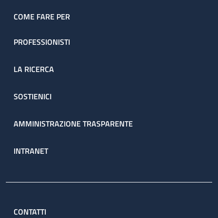
dell’ambulatorio sono prenotate direttamente dal servizio
attraverso il percorso ambulatoriale complesso (PAC).
COME FARE PER
PROFESSIONISTI
LA RICERCA
SOSTIENICI
AMMINISTRAZIONE TRASPARENTE
INTRANET
CONTATTI