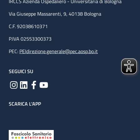
IRCCS Azienda Ospedaliero - Universitaria di Bologna
Via Giuseppe Massarenti, 9, 40138 Bologna
C.F. 92038610371
P.IVA 02553300373
PEC:
PEIdirezione.generale@pec.aosp.bo.it
SEGUICI SU
SCARICA L'APP