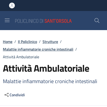
Salta al contenuto principale
Skip to footer content
Briciole di pane
Home
/
Il Policlinico
/
Strutture
/
Malattie infiammatorie croniche intestinali
/
Attività Ambulatoriale
Attività Ambulatoriale
Malattie infiammatorie croniche intestinali
Condividi