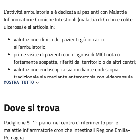
Descrizione
L’attività ambulatoriale è dedicata ai pazienti con Malattie
Infiammatorie Croniche Intestinali (malattia di Crohn e colite
ulcerosa) e si articola in:
valutazione clinica dei pazienti già in carico
all’ambulatorio;
prime visite di pazienti con diagnosi di MICI nota o
fortemente sospetta, riferiti dal territorio o da altri centri;
valutazione endoscopica sia mediante endoscopia
tradizionale sia mediante enteroscopia con videocapsula
MOSTRA TUTTO
(prestazioni riservate ai pazienti in carico all’ambulatorio)
infusione di farmaci biotecnologici ad uso ospedaliero, di
ferro o liquidi nei pazienti che lo necessitano e su
Dove si trova
indicazione dei medici del centro.
Padiglione 5, 1° piano, nel centro di riferimento per le
malattie infiammatorie croniche intestinali Regione Emilia-
Romagna