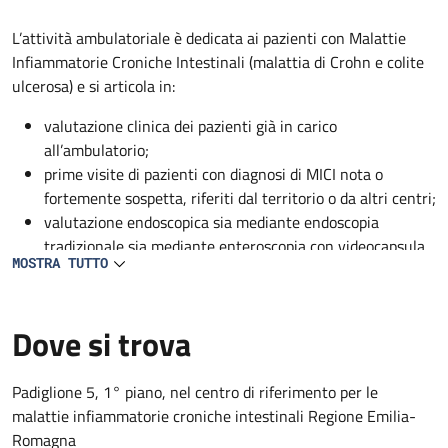
Descrizione
L’attività ambulatoriale è dedicata ai pazienti con Malattie
Infiammatorie Croniche Intestinali (malattia di Crohn e colite
ulcerosa) e si articola in:
valutazione clinica dei pazienti già in carico
all’ambulatorio;
prime visite di pazienti con diagnosi di MICI nota o
fortemente sospetta, riferiti dal territorio o da altri centri;
valutazione endoscopica sia mediante endoscopia
tradizionale sia mediante enteroscopia con videocapsula
MOSTRA TUTTO
(prestazioni riservate ai pazienti in carico all’ambulatorio)
infusione di farmaci biotecnologici ad uso ospedaliero, di
ferro o liquidi nei pazienti che lo necessitano e su
Dove si trova
indicazione dei medici del centro.
Padiglione 5, 1° piano, nel centro di riferimento per le
malattie infiammatorie croniche intestinali Regione Emilia-
Romagna