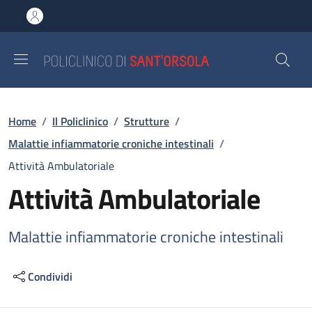
Salta al contenuto principale
Skip to footer content
Briciole di pane
Home
/
Il Policlinico
/
Strutture
/
Malattie infiammatorie croniche intestinali
/
Attività Ambulatoriale
Attività Ambulatoriale
Malattie infiammatorie croniche intestinali
Condividi