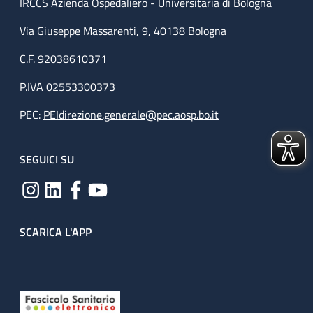
IRCCS Azienda Ospedaliero - Universitaria di Bologna
Via Giuseppe Massarenti, 9, 40138 Bologna
C.F. 92038610371
P.IVA 02553300373
PEC:
PEIdirezione.generale@pec.aosp.bo.it
SEGUICI SU
SCARICA L'APP