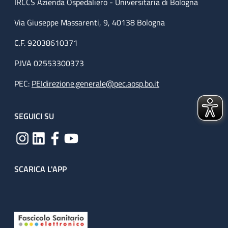
IRCCS Azienda Ospedaliero - Universitaria di Bologna
Via Giuseppe Massarenti, 9, 40138 Bologna
C.F. 92038610371
P.IVA 02553300373
PEC:
PEIdirezione.generale@pec.aosp.bo.it
SEGUICI SU
SCARICA L'APP