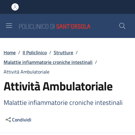
Salta al contenuto principale
Skip to footer content
Briciole di pane
Home
/
Il Policlinico
/
Strutture
/
Malattie infiammatorie croniche intestinali
/
Attività Ambulatoriale
Attività Ambulatoriale
Malattie infiammatorie croniche intestinali
Condividi