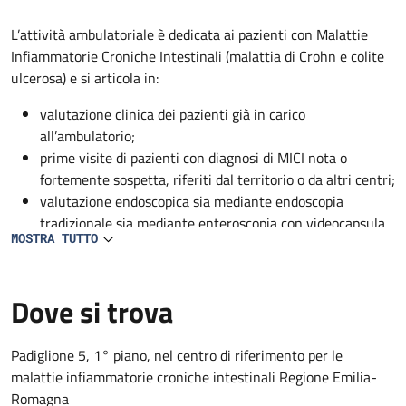
Descrizione
L’attività ambulatoriale è dedicata ai pazienti con Malattie
Infiammatorie Croniche Intestinali (malattia di Crohn e colite
ulcerosa) e si articola in:
valutazione clinica dei pazienti già in carico
all’ambulatorio;
prime visite di pazienti con diagnosi di MICI nota o
fortemente sospetta, riferiti dal territorio o da altri centri;
valutazione endoscopica sia mediante endoscopia
tradizionale sia mediante enteroscopia con videocapsula
MOSTRA TUTTO
(prestazioni riservate ai pazienti in carico all’ambulatorio)
infusione di farmaci biotecnologici ad uso ospedaliero, di
ferro o liquidi nei pazienti che lo necessitano e su
Dove si trova
indicazione dei medici del centro.
Padiglione 5, 1° piano, nel centro di riferimento per le
malattie infiammatorie croniche intestinali Regione Emilia-
Romagna