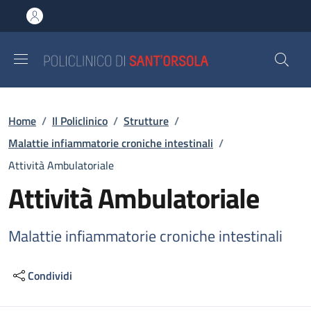
Salta al contenuto principale
Skip to footer content
Briciole di pane
Home
/
Il Policlinico
/
Strutture
/
Malattie infiammatorie croniche intestinali
/
Attività Ambulatoriale
Attività Ambulatoriale
Malattie infiammatorie croniche intestinali
Condividi