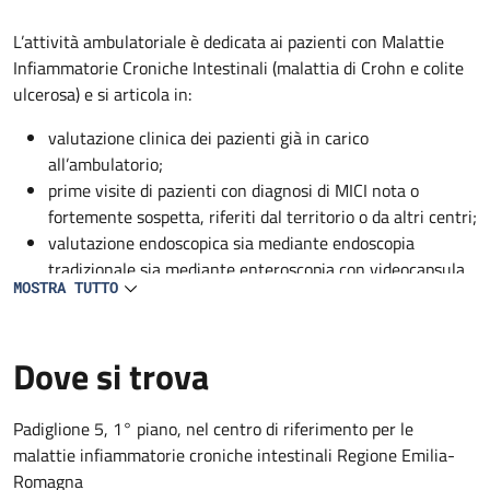
Descrizione
L’attività ambulatoriale è dedicata ai pazienti con Malattie
Infiammatorie Croniche Intestinali (malattia di Crohn e colite
ulcerosa) e si articola in:
valutazione clinica dei pazienti già in carico
all’ambulatorio;
prime visite di pazienti con diagnosi di MICI nota o
fortemente sospetta, riferiti dal territorio o da altri centri;
valutazione endoscopica sia mediante endoscopia
tradizionale sia mediante enteroscopia con videocapsula
MOSTRA TUTTO
(prestazioni riservate ai pazienti in carico all’ambulatorio)
infusione di farmaci biotecnologici ad uso ospedaliero, di
ferro o liquidi nei pazienti che lo necessitano e su
Dove si trova
indicazione dei medici del centro.
Padiglione 5, 1° piano, nel centro di riferimento per le
malattie infiammatorie croniche intestinali Regione Emilia-
Romagna