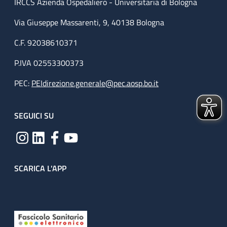
IRCCS Azienda Ospedaliero - Universitaria di Bologna
Via Giuseppe Massarenti, 9, 40138 Bologna
C.F. 92038610371
P.IVA 02553300373
PEC:
PEIdirezione.generale@pec.aosp.bo.it
SEGUICI SU
SCARICA L'APP