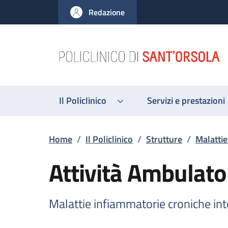
Salta al contenuto principale
Skip to footer content
Redazione
Il Policlinico
Servizi e prestazioni
Briciole di pane
Home
/
Il Policlinico
/
Strutture
/
Malattie
Attività Ambulato
Malattie infiammatorie croniche int