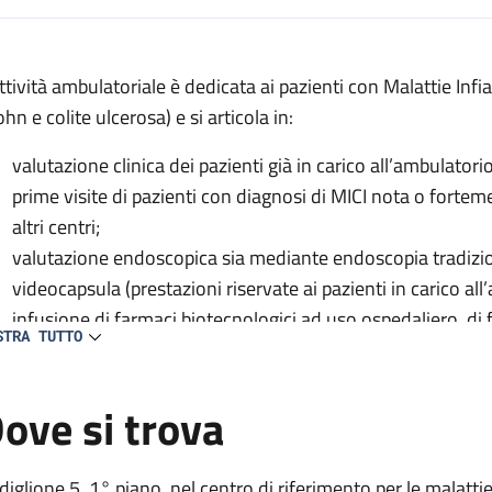
escrizione
attività ambulatoriale è dedicata ai pazienti con Malattie Inf
hn e colite ulcerosa) e si articola in:
valutazione clinica dei pazienti già in carico all’ambulatorio
prime visite di pazienti con diagnosi di MICI nota o fortemen
ale
altri centri;
valutazione endoscopica sia mediante endoscopia tradizi
videocapsula (prestazioni riservate ai pazienti in carico all
infusione di farmaci biotecnologici ad uso ospedaliero, di fe
STRA TUTTO
necessitano e su indicazione dei medici del centro.
ove si trova
diglione 5, 1° piano, nel centro di riferimento per le malatti