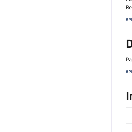
Re
AP
MA
D
Pa
AP
MA
I