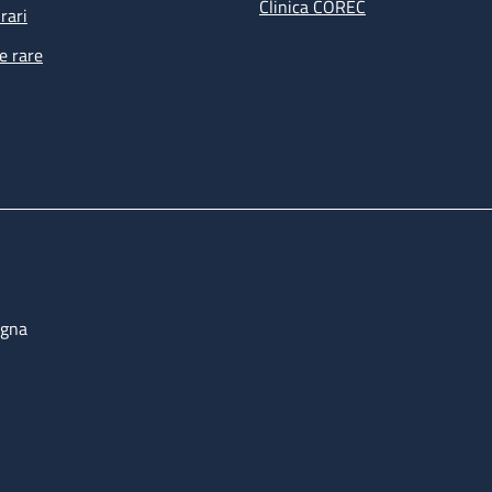
Clinica COREC
rari
e rare
ogna