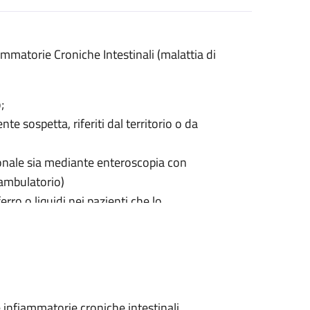
iammatorie Croniche Intestinali (malattia di
;
te sospetta, riferiti dal territorio o da
onale sia mediante enteroscopia con
’ambulatorio)
rro o liquidi nei pazienti che lo
e infiammatorie croniche intestinali