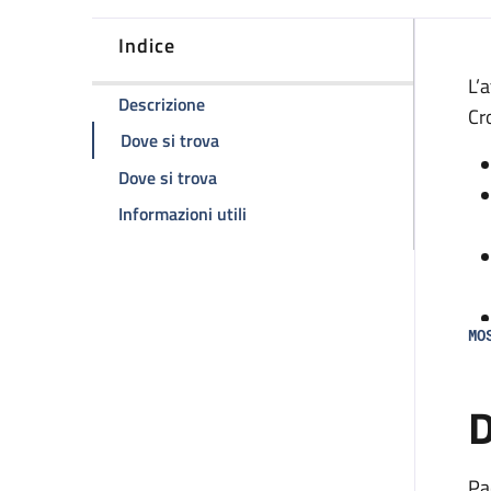
Indice
D
L’
della pagina Attività Ambulatoriale
Descrizione
Cro
della pagina Attività Ambulatoriale
Dove si trova
della pagina Attività Ambulatoriale
Dove si trova
della pagina Attività Ambulatori
Informazioni utili
MO
D
Pa