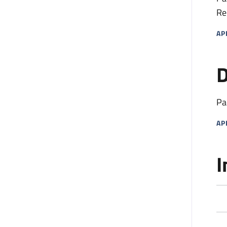
Re
AP
MA
D
Pa
AP
MA
I