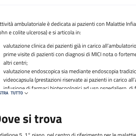
escrizione
attività ambulatoriale è dedicata ai pazienti con Malattie Inf
hn e colite ulcerosa) e si articola in:
valutazione clinica dei pazienti già in carico all’ambulatorio
prime visite di pazienti con diagnosi di MICI nota o fortemen
ale
altri centri;
valutazione endoscopica sia mediante endoscopia tradizi
videocapsula (prestazioni riservate ai pazienti in carico all
infusione di farmaci biotecnologici ad uso ospedaliero, di fe
STRA TUTTO
necessitano e su indicazione dei medici del centro.
ove si trova
diglione 5, 1° piano, nel centro di riferimento per le malatti