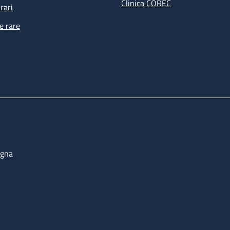
Clinica COREC
rari
e rare
ogna