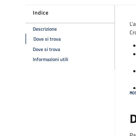
Indice
D
L’
della pagina Attività Ambulatoriale
Descrizione
Cro
della pagina Attività Ambulatoriale
Dove si trova
della pagina Attività Ambulatoriale
Dove si trova
della pagina Attività Ambulatori
Informazioni utili
MO
D
Pa