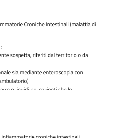
iammatorie Croniche Intestinali (malattia di
;
te sospetta, riferiti dal territorio o da
onale sia mediante enteroscopia con
’ambulatorio)
rro o liquidi nei pazienti che lo
e infiammatorie croniche intestinali