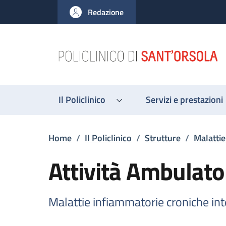
Salta al contenuto principale
Skip to footer content
Redazione
Il Policlinico
Servizi e prestazioni
Briciole di pane
Home
/
Il Policlinico
/
Strutture
/
Malattie
Attività Ambulato
Malattie infiammatorie croniche int