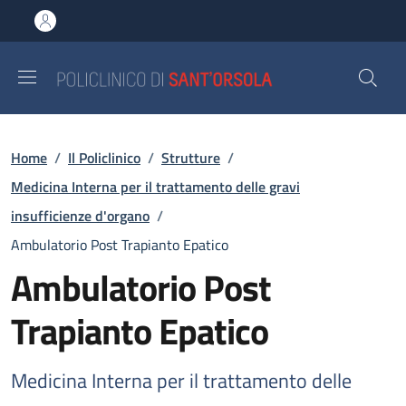
Salta al contenuto principale
Skip to footer content
Briciole di pane
Home
/
Il Policlinico
/
Strutture
/
Medicina Interna per il trattamento delle gravi
insufficienze d'organo
/
Ambulatorio Post Trapianto Epatico
Ambulatorio Post
Trapianto Epatico
Medicina Interna per il trattamento delle