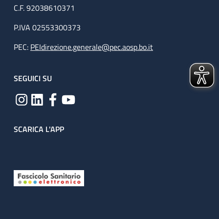
C.F. 92038610371
P.IVA 02553300373
PEC:
PEIdirezione.generale@pec.aosp.bo.it
SEGUICI SU
SCARICA L'APP