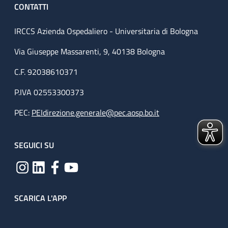
CONTATTI
IRCCS Azienda Ospedaliero - Universitaria di Bologna
Via Giuseppe Massarenti, 9, 40138 Bologna
C.F. 92038610371
P.IVA 02553300373
PEC:
PEIdirezione.generale@pec.aosp.bo.it
SEGUICI SU
SCARICA L'APP