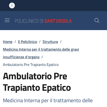
Salta al contenuto principale
Skip to footer content
Briciole di pane
Home
/
Il Policlinico
/
Strutture
/
Medicina Interna per il trattamento delle gravi
insufficienze d'organo
/
Ambulatorio Pre Trapianto Epatico
Ambulatorio Pre
Trapianto Epatico
Medicina Interna per il trattamento delle