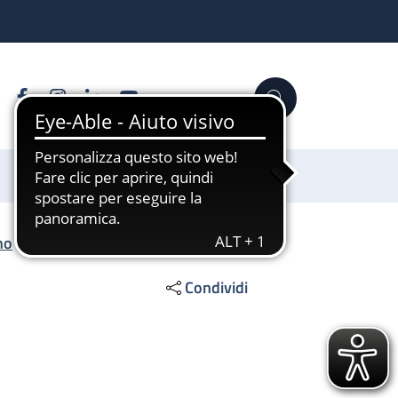
Facebook
Instagram
Linkedin
YouTube
Cerca
Sostienici
no
/
Reparto di Degenza Bassa Intensità
Condividi