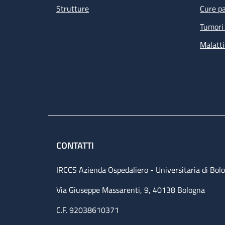
Strutture
Cure pa
Tumori 
Malatti
CONTATTI
IRCCS Azienda Ospedaliero - Universitaria di Bol
Via Giuseppe Massarenti, 9, 40138 Bologna
C.F. 92038610371