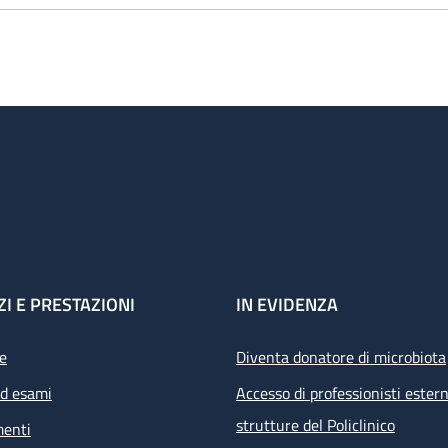
esso gli Ambulatori Epatologici e Chirurgici del Pad 28
esenza Personale Medico
8.00 - 20.00: 1 - 3 medici strutturati e 2-3 Medici Special
20.00 – 8.00: vedi attività di guardia dal Lunedì al Venerdì
·
24 ore giorni festivi e pre-festivi: 1 Medico strutturat
ari Visite:
rni feriali e festivi dalle 12.00 alle 14.00 - dalle 18.00 alle 2
ZI E PRESTAZIONI
IN EVIDENZA
e
Diventa donatore di microbiota
ed esami
Accesso di professionisti estern
strutture del Policlinico
menti