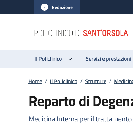
Salta al contenuto principale
Skip to footer content
Redazione
Il Policlinico
Servizi e prestazioni
Briciole di pane
Home
/
Il Policlinico
/
Strutture
/
Medicina
Reparto di Degenz
Medicina Interna per il trattamento 