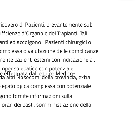
il ricovero di Pazienti, prevantemente sub-
ffcienze d'Organo e dei Trapianti. Tali
anti ed accolgono i Pazienti chirurgici o
 complessa o valutazione delle complicanze
mente pazienti esterni con indicazione a
compenso epatico con potenziale
e effettuata dall'equipe Medico-
 da altri Nosocomi della provincia, extra
one epatologica complessa con potenziale
gono fornite informazioni sulla
i, orari dei pasti, somministrazione della
 mentre l’anamnesi infermieristica è di
eputato il compito rispettivamente della