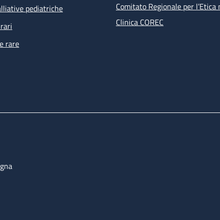
Comitato Regionale per l’Etica 
lliative pediatriche
Clinica COREC
rari
e rare
ogna