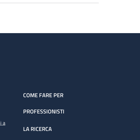
izzandi
o e 2-3 Medici Specializzandi
0.00
COME FARE PER
PROFESSIONISTI
i a
LA RICERCA