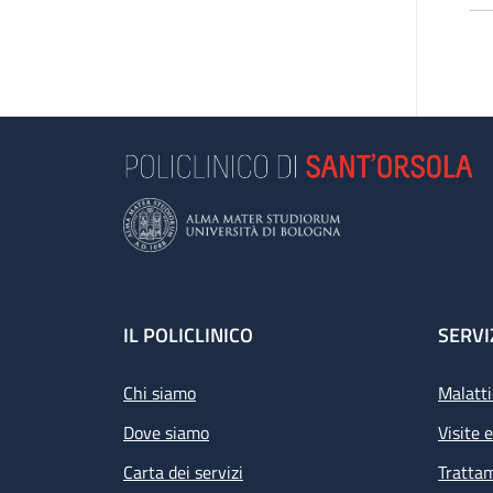
pr
Pr
Or
gio
Footer
IL POLICLINICO
SERVI
Chi siamo
Malatti
Dove siamo
Visite 
Carta dei servizi
Tratta