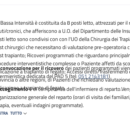
escrizione
 Bassa Intensità è costituita da 8 posti letto, attrezzati per 
a Intensità
uti/cronici, che afferiscono a U.O. del Dipartimento delle Insu
ntensità
sti letto sono condivisi con con l'UO della Chirurgia dei Trapi
sa Intensità
st chirurgici che necessitano di valutazione pre-operatoria
st trapianto; Ricoveri programmati che riguardano principal
 Bassa Intensità
ocedure interventistiche complesse o Paziente affetti da s
 convocazione per il ricovero
dei pazienti programmati vien
dicazione a trapianto di fegato; Accessi diretti/Trasferimenti
fermieristica dedicata del PAD 5 (tel:
051 2143181
)
ovincia o altre regioni, di Pazienti che richiedano valutazi
dicazione a trapianto di fegato.
accoglimento
è di competenza dell'infermiere di reparto.Ven
ganizzazione generale del reparto (orari di visita dei familiar
rapia, eventuali indagini programmate).
STRA TUTTO
esame clinico iniziale
viene effettuato dal medico di reparto
mpetenza dell'infermiere in servizio; a queste due figure è d