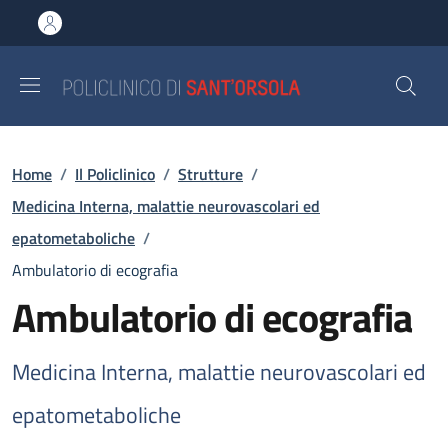
Salta al contenuto principale
Skip to footer content
Briciole di pane
Home
/
Il Policlinico
/
Strutture
/
Medicina Interna, malattie neurovascolari ed
epatometaboliche
/
Ambulatorio di ecografia
Ambulatorio di ecografia
Medicina Interna, malattie neurovascolari ed
epatometaboliche