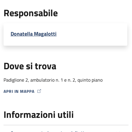
EcoDoppler transcranico con microbolle (per percorso
Responsabile
Stroke)
Donatella Magalotti
Dove si trova
Padiglione 2, ambulatorio n. 1 e n. 2, quinto piano
APRI IN MAPPA
MAP ICON
Informazioni utili