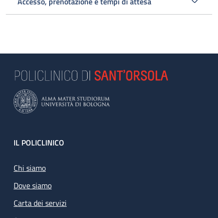
Accesso, prenotazione e tempi di attesa
Footer
IL POLICLINICO
Chi siamo
Dove siamo
Carta dei servizi