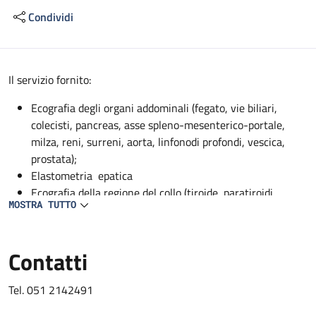
Condividi
Descrizione
Il servizio fornito:
Ecografia degli organi addominali (fegato, vie biliari,
colecisti, pancreas, asse spleno-mesenterico-portale,
milza, reni, surreni, aorta, linfonodi profondi, vescica,
prostata);
Elastometria epatica
Ecografia della regione del collo (tiroide, paratiroidi,
MOSTRA TUTTO
ghiandole sottomandibolari, parotidi);
EcocolorDoppler dei vasi addominali profondi (aorta, vena
cava, asse spleno-mesenterico-portale, tripode celiaco,
Contatti
arteria epatica, arteria mesenterica superiore, arteria
splenica, arterie renali, vene sovraepatiche, vene renali);
Tel. 051 2142491
EcocolorDoppler dei vasi del collo (carotidi, vertebrali,
succlavie);