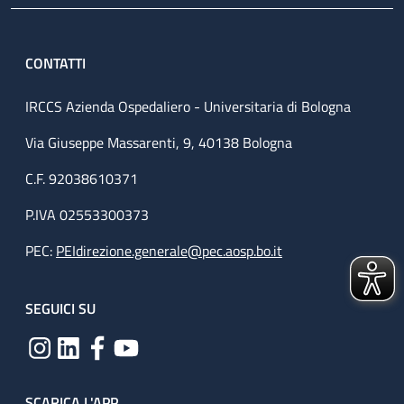
CONTATTI
IRCCS Azienda Ospedaliero - Universitaria di Bologna
Via Giuseppe Massarenti, 9, 40138 Bologna
C.F. 92038610371
P.IVA 02553300373
PEC:
PEIdirezione.generale@pec.aosp.bo.it
SEGUICI SU
SCARICA L'APP