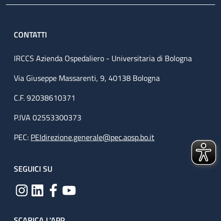
CONTATTI
IRCCS Azienda Ospedaliero - Universitaria di Bologna
Via Giuseppe Massarenti, 9, 40138 Bologna
C.F. 92038610371
P.IVA 02553300373
PEC:
PEIdirezione.generale@pec.aosp.bo.it
SEGUICI SU
SCARICA L'APP