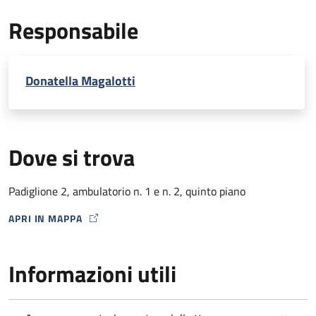
EcoDoppler transcranico con microbolle (per percorso
Responsabile
Stroke)
Donatella Magalotti
Dove si trova
Padiglione 2, ambulatorio n. 1 e n. 2, quinto piano
APRI IN MAPPA
MAP ICON
Informazioni utili