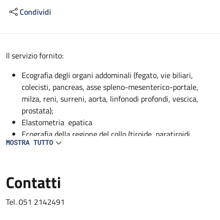
Condividi
Descrizione
Il servizio fornito:
Ecografia degli organi addominali (fegato, vie biliari,
colecisti, pancreas, asse spleno-mesenterico-portale,
milza, reni, surreni, aorta, linfonodi profondi, vescica,
prostata);
Elastometria epatica
Ecografia della regione del collo (tiroide, paratiroidi,
MOSTRA TUTTO
ghiandole sottomandibolari, parotidi);
EcocolorDoppler dei vasi addominali profondi (aorta, vena
cava, asse spleno-mesenterico-portale, tripode celiaco,
Contatti
arteria epatica, arteria mesenterica superiore, arteria
splenica, arterie renali, vene sovraepatiche, vene renali);
Tel. 051 2142491
EcocolorDoppler dei vasi del collo (carotidi, vertebrali,
succlavie);