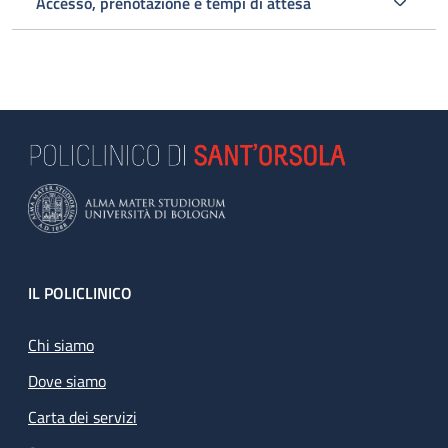
Accesso, prenotazione e tempi di attesa
Footer
IL POLICLINICO
Chi siamo
Dove siamo
Carta dei servizi