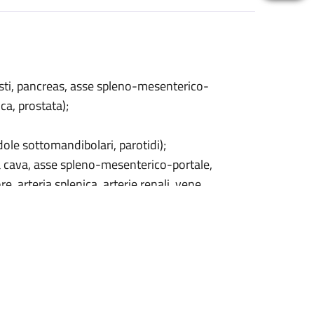
cisti, pancreas, asse spleno-mesenterico-
ica, prostata);
ndole sottomandibolari, parotidi);
a cava, asse spleno-mesenterico-portale,
e, arteria splenica, arterie renali, vene
lavie);
oke)