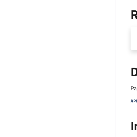
R
D
Pa
AP
MA
I