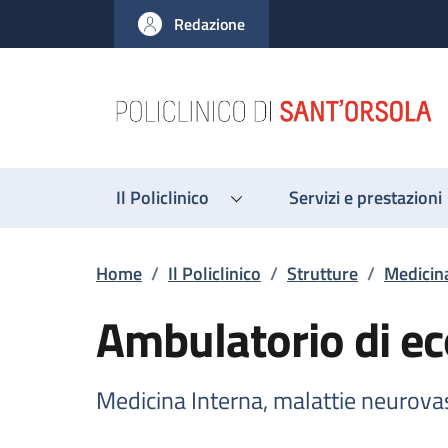
Salta al contenuto principale
Skip to footer content
Redazione
Il Policlinico
Servizi e prestazioni
Briciole di pane
Home
/
Il Policlinico
/
Strutture
/
Medicina
Ambulatorio di ec
Medicina Interna, malattie neurova