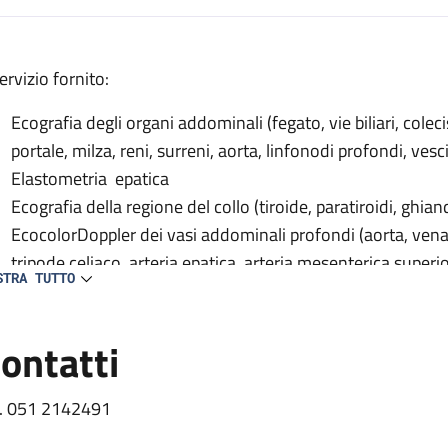
escrizione
servizio fornito:
Ecografia degli organi addominali (fegato, vie biliari, cole
portale, milza, reni, surreni, aorta, linfonodi profondi, vesc
ia
Elastometria epatica
a
Ecografia della regione del collo (tiroide, paratiroidi, ghia
rafia
EcocolorDoppler dei vasi addominali profondi (aorta, ven
tripode celiaco, arteria epatica, arteria mesenterica superior
STRA TUTTO
sovraepatiche, vene renali);
EcocolorDoppler dei vasi del collo (carotidi, vertebrali, succ
ontatti
EcoDoppler transcranico con microbolle (per percorso Str
l. 051 2142491