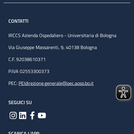
CONTATTI
IRCCS Azienda Ospedaliero - Universitaria di Bologna
Via Giuseppe Massarenti, 9, 40138 Bologna
C.F. 92038610371
P.IVA 02553300373
PEC:
PEIdirezione.generale@pec.aosp.bo.it
SEGUICI SU
SCARICA L'APP