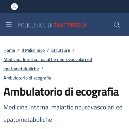
Salta al contenuto principale
Skip to footer content
Briciole di pane
Home
/
Il Policlinico
/
Strutture
/
Medicina Interna, malattie neurovascolari ed
epatometaboliche
/
Ambulatorio di ecografia
Ambulatorio di ecografia
Medicina Interna, malattie neurovascolari ed
epatometaboliche