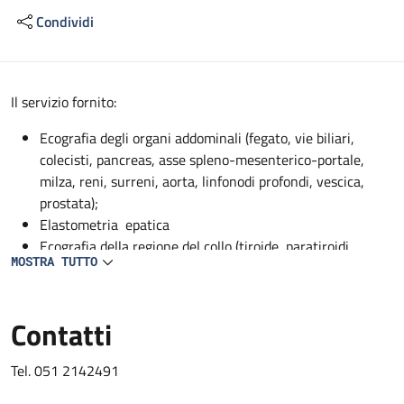
Condividi
Descrizione
Il servizio fornito:
Ecografia degli organi addominali (fegato, vie biliari,
colecisti, pancreas, asse spleno-mesenterico-portale,
milza, reni, surreni, aorta, linfonodi profondi, vescica,
prostata);
Elastometria epatica
Ecografia della regione del collo (tiroide, paratiroidi,
MOSTRA TUTTO
ghiandole sottomandibolari, parotidi);
EcocolorDoppler dei vasi addominali profondi (aorta, vena
cava, asse spleno-mesenterico-portale, tripode celiaco,
Contatti
arteria epatica, arteria mesenterica superiore, arteria
splenica, arterie renali, vene sovraepatiche, vene renali);
Tel. 051 2142491
EcocolorDoppler dei vasi del collo (carotidi, vertebrali,
succlavie);