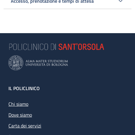
Accesso, prenotazione e tempi di attesa
Footer
IL POLICLINICO
Chi siamo
Dove siamo
Carta dei servizi