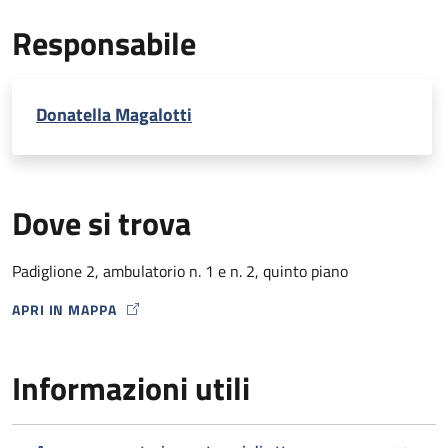
EcoDoppler transcranico con microbolle (per percorso
Responsabile
Stroke)
Donatella Magalotti
Dove si trova
Padiglione 2, ambulatorio n. 1 e n. 2, quinto piano
APRI IN MAPPA
MAP ICON
Informazioni utili