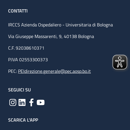
CONTATTI
IRCCS Azienda Ospedaliero - Universitaria di Bologna
Via Giuseppe Massarenti, 9, 40138 Bologna
C.F. 92038610371
P.IVA 02553300373
PEC:
PEIdirezione.generale@pec.aosp.bo.it
SEGUICI SU
SCARICA L'APP