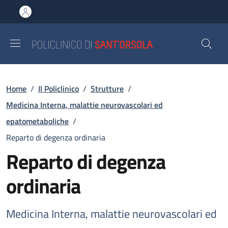
Salta al contenuto principale
Skip to footer content
Briciole di pane
Home
/
Il Policlinico
/
Strutture
/
Medicina Interna, malattie neurovascolari ed
epatometaboliche
/
Reparto di degenza ordinaria
Reparto di degenza
ordinaria
Medicina Interna, malattie neurovascolari ed