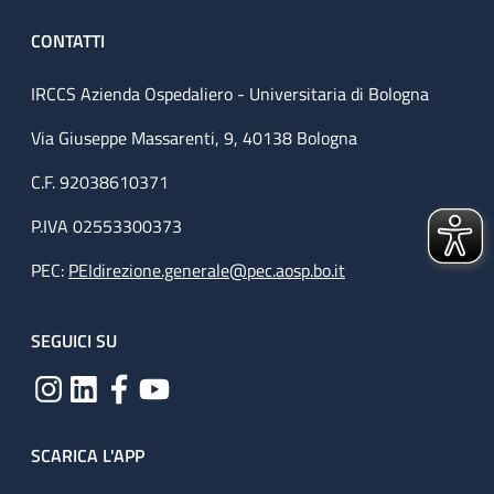
CONTATTI
IRCCS Azienda Ospedaliero - Universitaria di Bologna
Via Giuseppe Massarenti, 9, 40138 Bologna
C.F. 92038610371
P.IVA 02553300373
PEC:
PEIdirezione.generale@pec.aosp.bo.it
SEGUICI SU
SCARICA L'APP