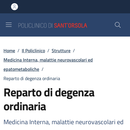
Salta al contenuto principale
Skip to footer content
Briciole di pane
Home
/
Il Policlinico
/
Strutture
/
Medicina Interna, malattie neurovascolari ed
epatometaboliche
/
Reparto di degenza ordinaria
Reparto di degenza
ordinaria
Medicina Interna, malattie neurovascolari ed