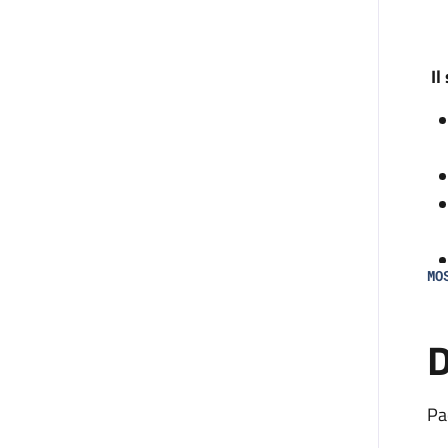
Il
MO
D
Pa