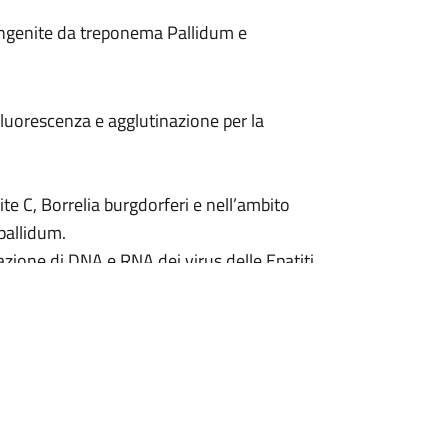
congenite da treponema Pallidum e
uorescenza e agglutinazione per la
ite C, Borrelia burgdorferi e nell’ambito
pallidum.
cazione di DNA e RNA dei virus delle Epatiti
occo nelle infezioni sessualmente
notipi di HCV
nomi di HBV e HCV, associate a farmaco