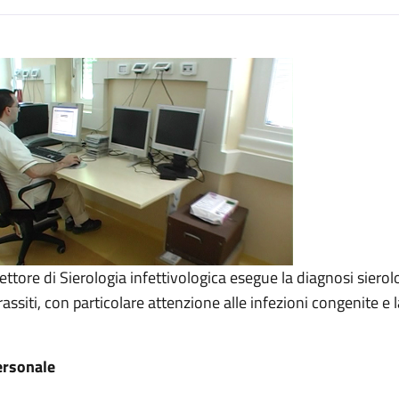
escrizione
ttivologica
ettivologica
 Infettivologica
 settore di Sierologia infettivologica esegue la diagnosi sierol
rassiti, con particolare attenzione alle infezioni congenite e l
rsonale