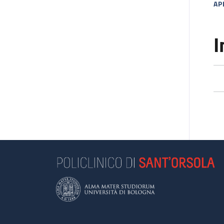
AP
MA
I