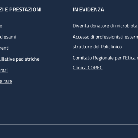
ZI E PRESTAZIONI
IN EVIDENZA
e
Diventa donatore di microbiota
ed esami
Accesso di professionisti estern
strutture del Policlinico
menti
Comitato Regionale per l’Etica 
lliative pediatriche
Clinica COREC
rari
e rare