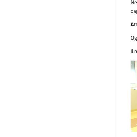
Ne
os
At
Og
Il