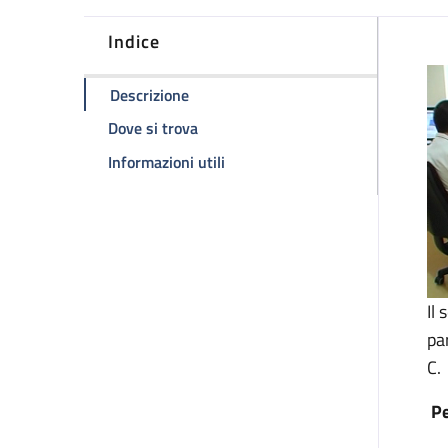
Indice
D
della pagina Settore di Sierologia Infe
Descrizione
della pagina Settore di Sierologia Inf
Dove si trova
della pagina Settore di Sierologia
Informazioni utili
Il
pa
C.
Pe