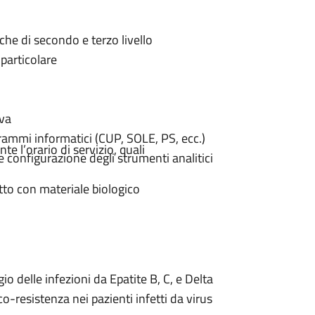
iche di secondo e terzo livello
 particolare
iva
rammi informatici (CUP, SOLE, PS, ecc.)
te l’orario di servizio, quali
e configurazione degli strumenti analitici
tto con materiale biologico
o delle infezioni da Epatite B, C, e Delta
o-resistenza nei pazienti infetti da virus