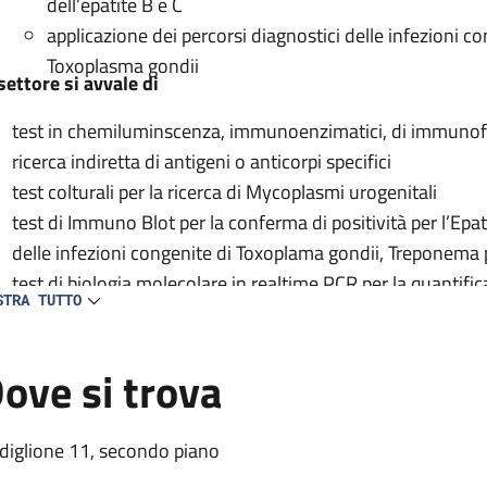
dell’epatite B e C
applicazione dei percorsi diagnostici delle infezioni 
Toxoplasma gondii
 settore si avvale di
test in chemiluminscenza, immunoenzimatici, di immunofl
ricerca indiretta di antigeni o anticorpi specifici
test colturali per la ricerca di Mycoplasmi urogenitali
test di Immuno Blot per la conferma di positività per l’Epat
delle infezioni congenite di Toxoplama gondii, Treponema 
test di biologia molecolare in realtime PCR per la quantifi
STRA TUTTO
B, C, e Delta, per la ricerca del DNA di Chlamydia e Gonoc
trasmesse, e del Toxoplasma gondii.
ove si trova
test biomolecolari (InnoLipa) per la determinazione dei ge
sequenziamento per l’identificazione di mutazioni dei ge
resistenza.
diglione 11, secondo piano