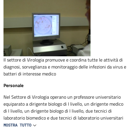
Descrizione
Il settore di Virologia promuove e coordina tutte le attività di
diagnosi, sorveglianza e monitoraggio delle infezioni da virus e
batteri di interesse medico
Personale
Nel Settore di Virologia operano un professore universitario
equiparato a dirigente biologo di I livello, un dirigente medico
di I livello, un dirigente biologo di I livello, due tecnici di
laboratorio biomedico e due tecnici di laboratorio universitari
convenzionati in part time. Sono inoltre presenti 4 unità di
MOSTRA TUTTO