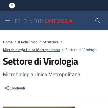
Salta al contenuto principale
Skip to footer content
Briciole di pane
Home
/
Il Policlinico
/
Strutture
/
Microbiologia Unica Metropolitana
/
Settore di Virologia
Settore di Virologia
Microbiologia Unica Metropolitana
Condividi