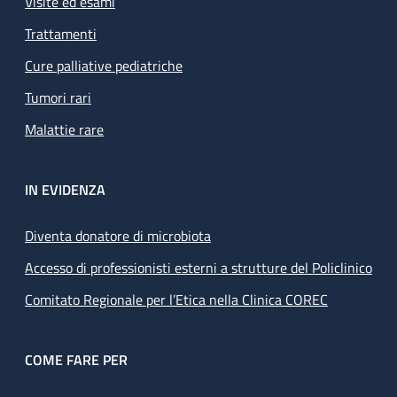
Visite ed esami
test molecolari (PCR real time, PCR nested, PCR
Trattamenti
multiparametriche, LAMP)
sequenziamento per l’analisi di farmacoresistenza e
Cure palliative pediatriche
genotipizzazione
Tumori rari
saggi immunologici patogeno-specifici
test immunologici per la valutazione dell’immunità
Malattie rare
cellulo-mediata patogeno-specifica
test di valutazione microbiologica per i processi di
sanificazione e sterilizzazione.
IN EVIDENZA
Diventa donatore di microbiota
Accesso di professionisti esterni a strutture del Policlinico
Comitato Regionale per l’Etica nella Clinica COREC
COME FARE PER