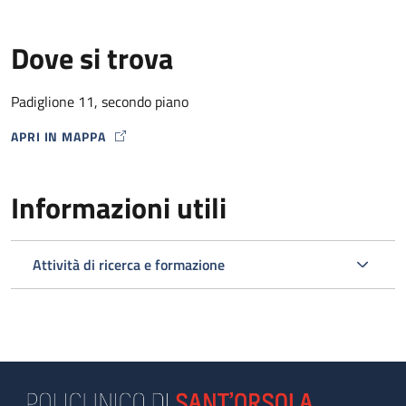
personale non strutturato (2 biologi e 2 tecnici di laboratorio
biomedico)
Dove si trova
Attività
Sono eseguiti annualmente circa 56.000 esami
Padiglione 11, secondo piano
Il settore
APRI IN MAPPA
MAP ICON
Informazioni utili
Attività di ricerca e formazione
esegue
isolamenti virali su colture cellulari