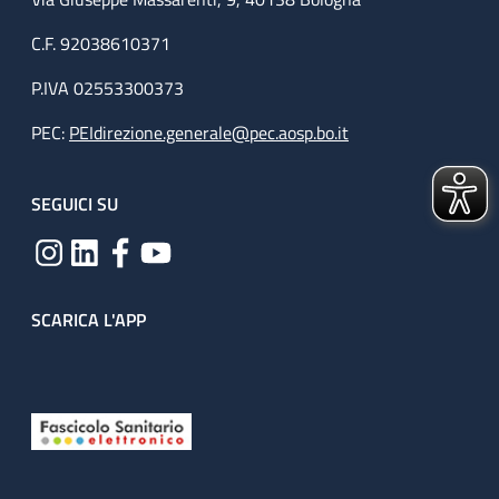
C.F. 92038610371
P.IVA 02553300373
PEC:
PEIdirezione.generale@pec.aosp.bo.it
SEGUICI SU
SCARICA L'APP