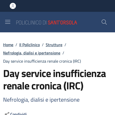
Salta al contenuto principale
Skip to footer content
Briciole di pane
Home
/
Il Policlinico
/
Strutture
/
Nefrologia, dialisi e ipertensione
/
Day service insufficienza renale cronica (IRC)
Day service insufficienza
renale cronica (IRC)
Nefrologia, dialisi e ipertensione
Condividi