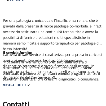
Descrizione
Per una patologia cronica quale l’Insufficienza renale, che è
gravata dalla presenza di molte patologie co-morbide, è infatti
necessario assicurare una continuità terapeutica e avere la
possibilità di fornire prestazioni multi-specialistiche in
maniera semplificata e supporto terapeutico per patologie di
bassa intensità.
Il servizio fornito:
L’attività di Day Service si caratterizza per la presa in carico di
questi pazienti, con una facilitazione dei percorsi
Il paziente arriva nel giorno precisato sulla lettera di
diagnostico/terapeutici e semplificazione degli accessi, in
dimissione, o sul referto della visita precedente, e viene
quanto prescrizioni e prenotazioni degli esami sono a carico
effettuato il prelievo per gli esami ematici programmati. Se il
del personale del Day Service IRC.
paziente necessita anche di esami diagnostici, o consulenze,
erogati da altri Servizi o U.O, terminato il prelievo, viene
MOSTRA TUTTO
indirizzato al Servizio che eroga l’ulteriore prestazione
programmata. La visita medica viene effettuata in un tempo
Contatti
differito (alcuni giorni dopo), in un a data già comunicata al