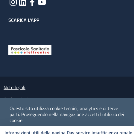
SCARICA L'APP
Useful links section
Small prints
Note legali
Cookies Policy
Questo sito utilizza cookie tecnici, analytics e di terze
Policy privacy e protezione del dato personale
parti.
Proseguendo nella navigazione accetti l'utilizzo dei
cookie.
Albo pretorio on-line
Informazioni utili della pagina Day service insufficienza renale