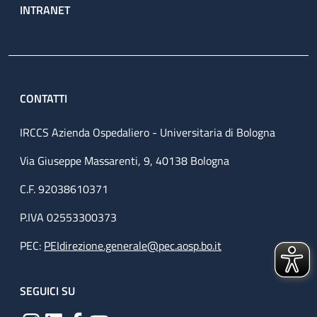
INTRANET
CONTATTI
IRCCS Azienda Ospedaliero - Universitaria di Bologna
Via Giuseppe Massarenti, 9, 40138 Bologna
C.F. 92038610371
P.IVA 02553300373
PEC:
PEIdirezione.generale@pec.aosp.bo.it
SEGUICI SU