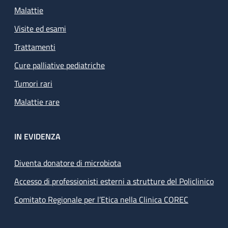
Malattie
Gestione degli accessi non programmati, legati alla
presenza di problemi clinici intercorrenti che richiedono
Visite ed esami
un appropriato intervento terapeutico.
Trattamenti
Gestione degli ordini del materiale che mensilmente deve
essere inviato al domicilio del paziente per assicurargli la
Cure palliative pediatriche
continuità del trattamento.
Tumori rari
Programmazione e monitoraggio delle sedute dialitiche
delle dialisi peritoneali automatizzate (APD) . In alcuni
Malattie rare
pazienti si realizza un monitoraggio in remoto della
seduta dialitica domiciliare, con possibilità di effettuare
sorveglianza clinica e/o modifiche di programma senza
IN EVIDENZA
che il paziente acceda al centro.
Periodici controlli della adeguatezza dialitica, mediante
Diventa donatore di microbiota
test specifici, con l’utilizzo di un programma che
Accesso di professionisti esterni a strutture del Policlinico
consente, in base ai dati acquisiti, di formulare nuove
proposte di trattamenti , grazie alla simulazione dei
Comitato Regionale per l’Etica nella Clinica COREC
risultati raggiungibili.
Rapporti ed interscambio con il Medico Curante, specie