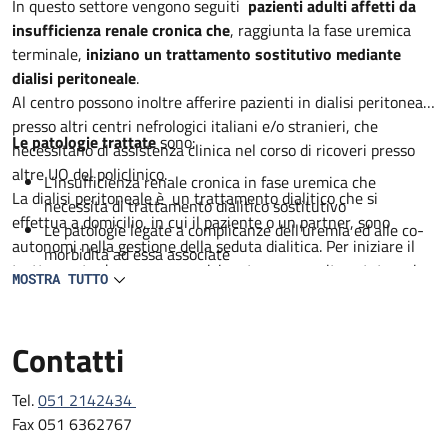
Descrizione
In questo settore vengono seguiti
pazienti adulti affetti da
insufficienza renale cronica che
, raggiunta la fase uremica
terminale,
iniziano un trattamento sostitutivo mediante
dialisi peritoneale
.
Al centro possono inoltre afferire pazienti in dialisi peritoneale
presso altri centri nefrologici italiani e/o stranieri, che
Le patologie trattate
sono:
necessitano di assistenza clinica nel corso di ricoveri presso
altre UO del policlinico.
L’insufficienza renale cronica in fase uremica che
La dialisi peritoneale è un trattamento dialitico che si
necessita di trattamento dialitico sostitutivo
effettua a domicilio, in cui il paziente o un partner, sono
Le patologie legate a complicanze dell’uremia ed alle co-
autonomi nella gestione della seduta dialitica. Per iniziare il
morbidità ad essa associate
trattamento deve essere posizionato un apposito catetere in
Le possibili complicanze della dialisi peritoneale : infezioni
MOSTRA TUTTO
cavità peritoneale, mediante un breve intervento chirurgico
dell’emergenza catetere, infezioni peritoneali, problemi di
effettuato in anestesia locale o in sedazione. Il catetere
malposizionamento del catetere.
permette lo scambio di sostanze tra il liquido di dialisi ed il
Contatti
La dialisi peritoneale può inoltre essere utilizzata per
sangue che circola nei vasi sanguigni del peritoneo,
trattare anche pz affetti da scompenso cardiaco
depurando così il sangue dalle sostanze tossiche accumulate.
refrattario, con scambi peritoneale volti a correggere il
Tel.
051 2142434
sovraccarico idrico
Fax 051 6362767