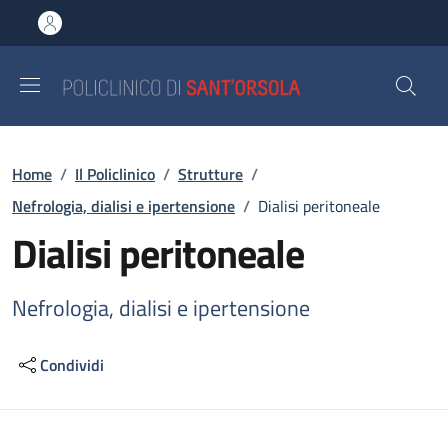
Salta al contenuto principale
Skip to footer content
Briciole di pane
Home
/
Il Policlinico
/
Strutture
/
Nefrologia, dialisi e ipertensione
/
Dialisi peritoneale
Dialisi peritoneale
Nefrologia, dialisi e ipertensione
Condividi