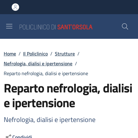
Salta al contenuto principale
Skip to footer content
Briciole di pane
Home
/
Il Policlinico
/
Strutture
/
Nefrologia, dialisi e ipertensione
/
Reparto nefrologia, dialisi e ipertensione
Reparto nefrologia, dialisi
e ipertensione
Nefrologia, dialisi e ipertensione
Condividi