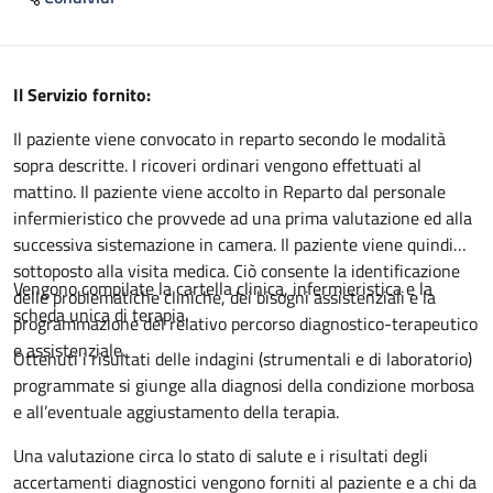
Descrizione
Il Servizio fornito:
Il paziente viene convocato in reparto secondo le modalità
sopra descritte. I ricoveri ordinari vengono effettuati al
mattino. Il paziente viene accolto in Reparto dal personale
infermieristico che provvede ad una prima valutazione ed alla
successiva sistemazione in camera. Il paziente viene quindi
sottoposto alla visita medica. Ciò consente la identificazione
Vengono compilate la cartella clinica, infermieristica e la
delle problematiche cliniche, dei bisogni assistenziali e la
scheda unica di terapia.
programmazione del relativo percorso diagnostico-terapeutico
e assistenziale.
Ottenuti i risultati delle indagini (strumentali e di laboratorio)
programmate si giunge alla diagnosi della condizione morbosa
e all’eventuale aggiustamento della terapia.
Una valutazione circa lo stato di salute e i risultati degli
accertamenti diagnostici vengono forniti al paziente e a chi da