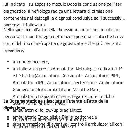
lui indicato su apposito modulo.Dopo la conclusione dell’iter
diagnostico, il nefrologo redige una lettera di dimissione
contenente nei dettagli la diagnosi conclusiva ed il successivo
percorso di follow-up.
Nello specifico all’atto della dimissione viene individuato un
percorso di monitoraggio nefrologico personalizzato che tenga
conto del tipo di nefropatia diagnosticata e che può pertanto
prevedere:
un nuovo ricovero,
un follow-up presso Ambulatori Nefrologici dedicati di I^
e II^ livello (Ambulatorio Divisionale, Ambulatorio PIRP,
Ambulatorio IRC, Ambulatorio Ipertensione, Ambulatorio
Glomerulonefriti, Ambulatorio Malattie Rare,
Ambulatorio trapianti di rene, fegato-cuore, midollo
La Documentazione rilasciata all’utente all’atto della
osseo, Ambulatorio Litiasi),
dimissione:
ambulatori di follow-up predialitico,
ambulatorio Emodialisi e Dialisi peritoneale
Lettera di dimissione /trasferimento .
programmazione di eventuali controlli ambulatoriali con i
Schema dietetico personalizzato