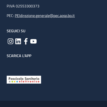
P.IVA 02553300373
PEC:
PEIdirezione.generale@pec.aosp.bo.it
SEGUICI SU
SCARICA L'APP
Useful links section
Small prints