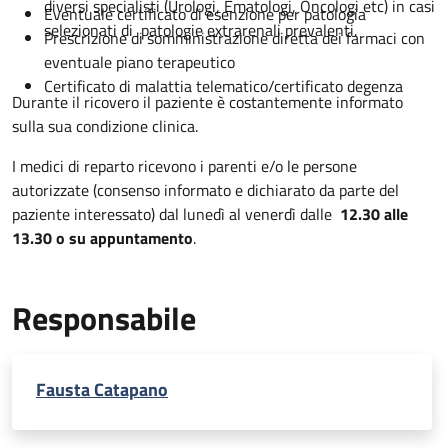
diversi specialisti (Urologi, Ematologi, Oncologi etc) in casi
Eventuale certificato di esenzione per patologia
selezionati di patologie extrarenali prevalenti.
Prescrizione di somministrazione diretta dei farmaci con
eventuale piano terapeutico
Certificato di malattia telematico/certificato degenza
Durante il ricovero il paziente è costantemente informato
sulla sua condizione clinica.
I medici di reparto ricevono i parenti e/o le persone
autorizzate (consenso informato e dichiarato da parte del
paziente interessato) dal lunedì al venerdì dalle
12.30 alle
13.30 o su appuntamento
.
Responsabile
Fausta Catapano