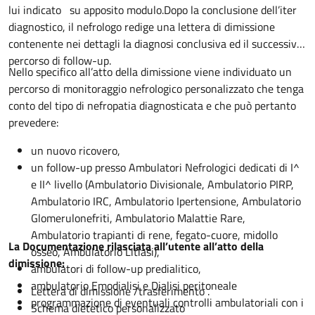
lui indicato su apposito modulo.Dopo la conclusione dell’iter
diagnostico, il nefrologo redige una lettera di dimissione
contenente nei dettagli la diagnosi conclusiva ed il successivo
percorso di follow-up.
Nello specifico all’atto della dimissione viene individuato un
percorso di monitoraggio nefrologico personalizzato che tenga
conto del tipo di nefropatia diagnosticata e che può pertanto
prevedere:
un nuovo ricovero,
un follow-up presso Ambulatori Nefrologici dedicati di I^
e II^ livello (Ambulatorio Divisionale, Ambulatorio PIRP,
Ambulatorio IRC, Ambulatorio Ipertensione, Ambulatorio
Glomerulonefriti, Ambulatorio Malattie Rare,
Ambulatorio trapianti di rene, fegato-cuore, midollo
La Documentazione rilasciata all’utente all’atto della
osseo, Ambulatorio Litiasi),
dimissione:
ambulatori di follow-up predialitico,
ambulatorio Emodialisi e Dialisi peritoneale
Lettera di dimissione /trasferimento .
programmazione di eventuali controlli ambulatoriali con i
Schema dietetico personalizzato