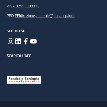
P.IVA 02553300373
PEC:
PEIdirezione.generale@pec.aosp.bo.it
SEGUICI SU
SCARICA L'APP
Useful links section
Small prints