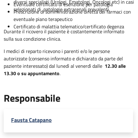
diversi specialisti (Urologi, Ematologi, Oncologi etc) in casi
Eventuale certificato di esenzione per patologia
selezionati di patologie extrarenali prevalenti.
Prescrizione di somministrazione diretta dei farmaci con
eventuale piano terapeutico
Certificato di malattia telematico/certificato degenza
Durante il ricovero il paziente è costantemente informato
sulla sua condizione clinica.
I medici di reparto ricevono i parenti e/o le persone
autorizzate (consenso informato e dichiarato da parte del
paziente interessato) dal lunedì al venerdì dalle
12.30 alle
13.30 o su appuntamento
.
Responsabile
Fausta Catapano