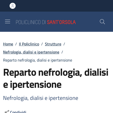
Salta al contenuto principale
Skip to footer content
Briciole di pane
Home
/
Il Policlinico
/
Strutture
/
Nefrologia, dialisi e ipertensione
/
Reparto nefrologia, dialisi e ipertensione
Reparto nefrologia, dialisi
e ipertensione
Nefrologia, dialisi e ipertensione
Condividi