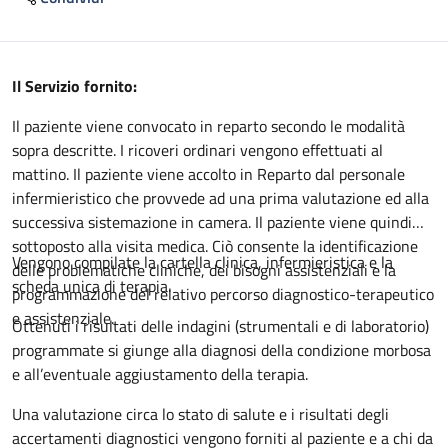
Descrizione
Il Servizio fornito:
Il paziente viene convocato in reparto secondo le modalità
sopra descritte. I ricoveri ordinari vengono effettuati al
mattino. Il paziente viene accolto in Reparto dal personale
infermieristico che provvede ad una prima valutazione ed alla
successiva sistemazione in camera. Il paziente viene quindi
sottoposto alla visita medica. Ciò consente la identificazione
Vengono compilate la cartella clinica, infermieristica e la
delle problematiche cliniche, dei bisogni assistenziali e la
scheda unica di terapia.
programmazione del relativo percorso diagnostico-terapeutico
e assistenziale.
Ottenuti i risultati delle indagini (strumentali e di laboratorio)
programmate si giunge alla diagnosi della condizione morbosa
e all’eventuale aggiustamento della terapia.
Una valutazione circa lo stato di salute e i risultati degli
accertamenti diagnostici vengono forniti al paziente e a chi da