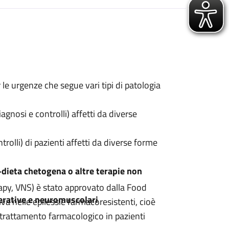
 le urgenze che segue vari tipi di patologia
agnosi e controlli) affetti da diverse
rolli) di pazienti affetti da diverse forme
+dieta chetogena o altre terapie non
py, VNS) è stato approvato dalla Food
erative e neuromuscolari
a nelle epilessie farmacoresistenti, cioè
o trattamento farmacologico in pazienti