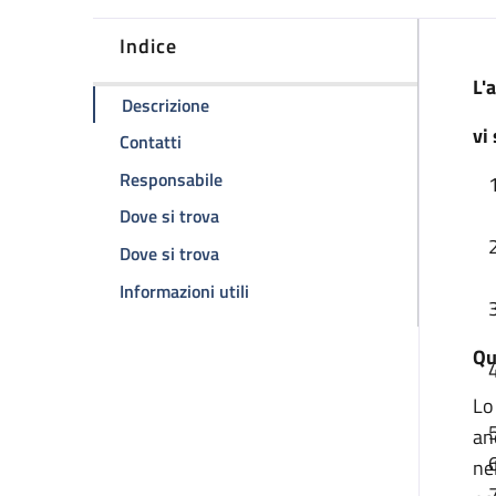
Indice
D
L'a
della pagina Ambulatorio neuropsichia
Descrizione
vi
della pagina Ambulatorio neuropsichiatria
Contatti
della pagina Ambulatorio neuropsichi
Responsabile
della pagina Ambulatorio neuropsichi
Dove si trova
della pagina Ambulatorio neuropsichi
Dove si trova
della pagina Ambulatorio neurops
Informazioni utili
Qu
Lo
an
ne