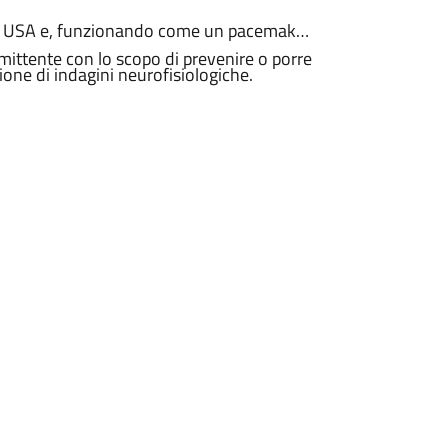
gli USA e, funzionando come un pacemaker
ermittente con lo scopo di prevenire o porre
zione di indagini neurofisiologiche.
urata e l'intensità delle crisi e
 Nello stesso tempo appare sicuro, ben
attamento alle stimolazioni efficaci.
 effetti collaterali sistemici di questi
ali, con o senza generalizzazione
Nervo Vago riferiscono, oltre ad un
lla qualità di vita.
stato effettuato nel giugno 2007 in
di un anno sono stati impiantati 5 giovani