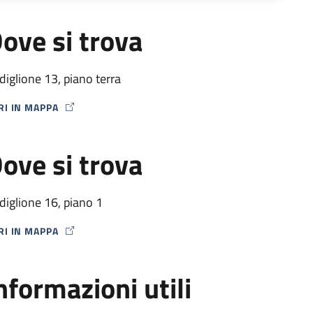
l momento dell'attivazione del dispositivo, che viene effettu
irurgico d'impianto, vengono effettuati follow-up ogni 15-3
ove si trova
lle condizioni cliniche e dell'eventuale comparsa di effetti co
ametri di stimolazione fino a livelli efficaci e controlli perio
diglione 13, piano terra
RI IN MAPPA
P ICON
ove si trova
diglione 16, piano 1
RI IN MAPPA
P ICON
nformazioni utili