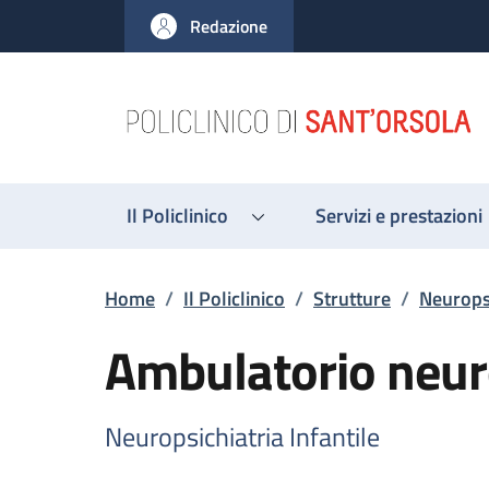
Salta al contenuto principale
Skip to footer content
Redazione
Il Policlinico
Servizi e prestazioni
Briciole di pane
Home
/
Il Policlinico
/
Strutture
/
Neuropsi
Ambulatorio neuro
Neuropsichiatria Infantile