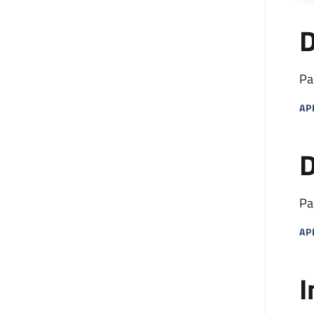
Da
ch
D
de
par
Pa
AP
MA
D
Pa
AP
MA
I