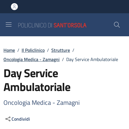
Salta al contenuto principale
Skip to footer content
Briciole di pane
Home
/
Il Policlinico
/
Strutture
/
Oncologia Medica - Zamagni
/
Day Service Ambulatoriale
Day Service
Ambulatoriale
Oncologia Medica - Zamagni
Condividi