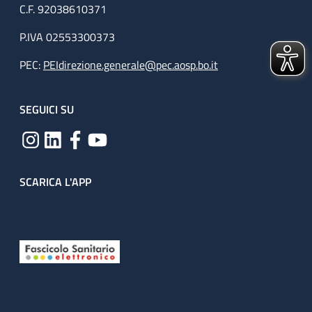
C.F. 92038610371
P.IVA 02553300373
PEC:
PEIdirezione.generale@pec.aosp.bo.it
SEGUICI SU
SCARICA L'APP