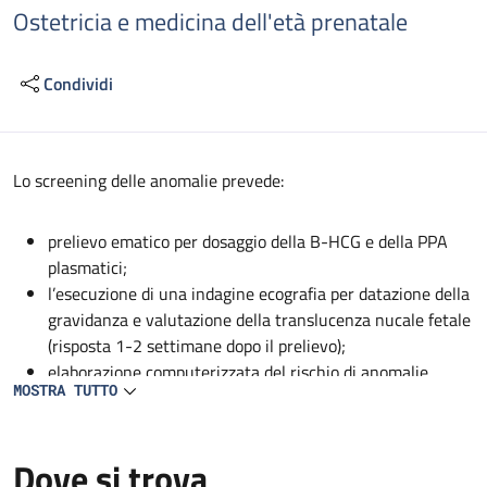
Ostetricia e medicina dell'età prenatale
Condividi
Descrizione
Lo screening delle anomalie prevede:
prelievo ematico per dosaggio della B-HCG e della PPA
plasmatici;
l’esecuzione di una indagine ecografia per datazione della
gravidanza e valutazione della translucenza nucale fetale
(risposta 1-2 settimane dopo il prelievo);
elaborazione computerizzata del rischio di anomalie
MOSTRA TUTTO
cromosomiche fetali (trisomia 21, 13, 18) sulla base dell’
età della paziente, dello spessore della translucecenza
nucale e dei dosaggi ematici;
Dove si trova
consegna del referto subito dopo l'esecuzione