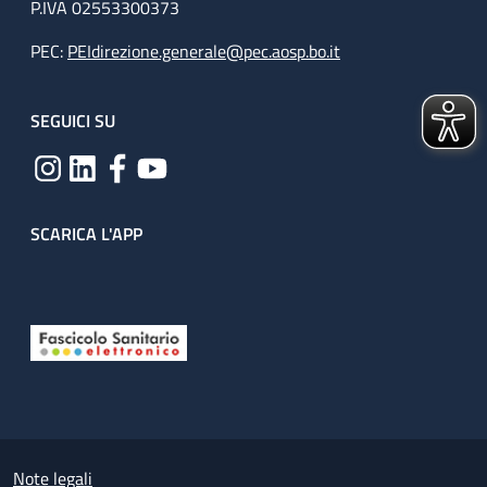
P.IVA 02553300373
PEC:
PEIdirezione.generale@pec.aosp.bo.it
SEGUICI SU
SCARICA L'APP
Useful links section
Small prints
Note legali