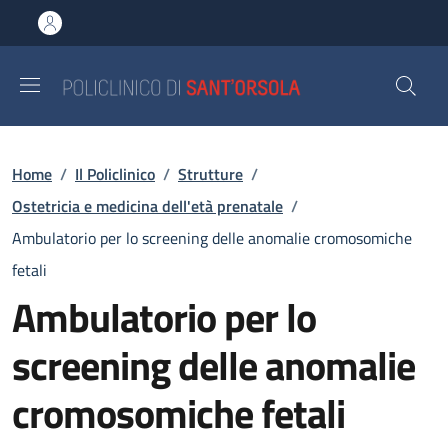
Salta al contenuto principale
Skip to footer content
Briciole di pane
Home
/
Il Policlinico
/
Strutture
/
Ostetricia e medicina dell'età prenatale
/
Ambulatorio per lo screening delle anomalie cromosomiche
fetali
Ambulatorio per lo
screening delle anomalie
cromosomiche fetali