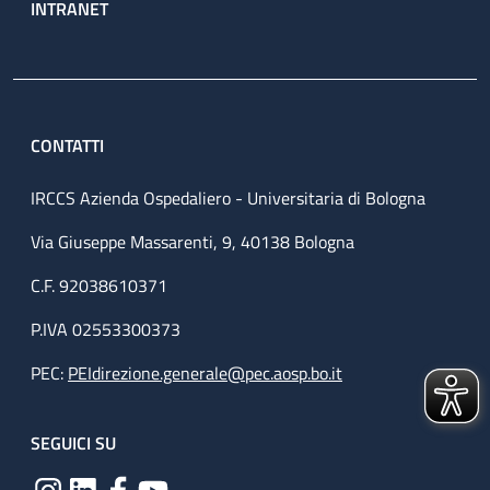
INTRANET
CONTATTI
IRCCS Azienda Ospedaliero - Universitaria di Bologna
Via Giuseppe Massarenti, 9, 40138 Bologna
C.F. 92038610371
P.IVA 02553300373
PEC:
PEIdirezione.generale@pec.aosp.bo.it
SEGUICI SU