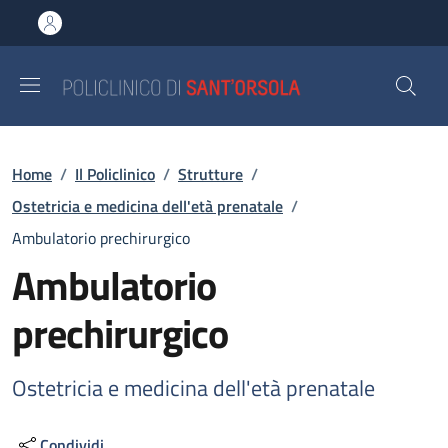
Salta al contenuto principale
Skip to footer content
Briciole di pane
Home
/
Il Policlinico
/
Strutture
/
Ostetricia e medicina dell'età prenatale
/
Ambulatorio prechirurgico
Ambulatorio
prechirurgico
Ostetricia e medicina dell'età prenatale
Condividi