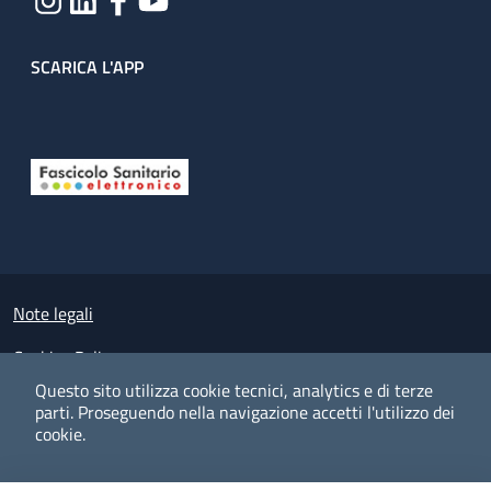
SCARICA L'APP
Useful links section
Small prints
Note legali
Cookies Policy
Questo sito utilizza cookie tecnici, analytics e di terze
Policy privacy e protezione del dato personale
parti.
Proseguendo nella navigazione accetti l'utilizzo dei
cookie.
Albo pretorio on-line
Dichiarazione di accessibilità
COOKIES
I CO