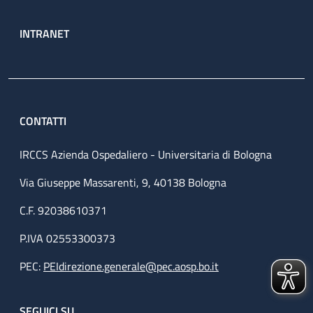
INTRANET
CONTATTI
IRCCS Azienda Ospedaliero - Universitaria di Bologna
Via Giuseppe Massarenti, 9, 40138 Bologna
C.F. 92038610371
P.IVA 02553300373
PEC:
PEIdirezione.generale@pec.aosp.bo.it
SEGUICI SU