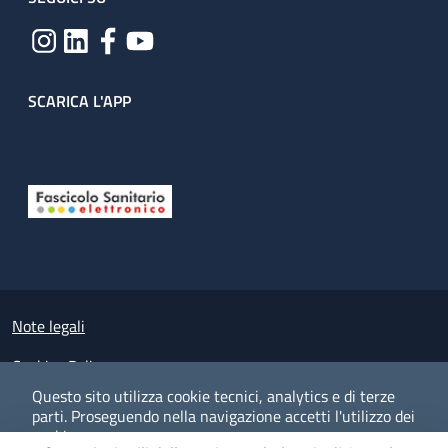
SCARICA L'APP
Useful links section
Small prints
Note legali
Cookies Policy
Questo sito utilizza cookie tecnici, analytics e di terze
Policy privacy e protezione del dato personale
parti.
Proseguendo nella navigazione accetti l'utilizzo dei
cookie.
Albo pretorio on-line