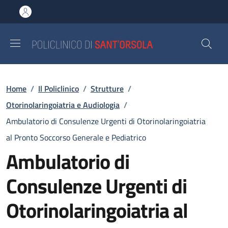
Salta al contenuto principale
Skip to footer content
Briciole di pane
Home
/
Il Policlinico
/
Strutture
/
Otorinolaringoiatria e Audiologia
/
Ambulatorio di Consulenze Urgenti di Otorinolaringoiatria
al Pronto Soccorso Generale e Pediatrico
Ambulatorio di
Consulenze Urgenti di
Otorinolaringoiatria al