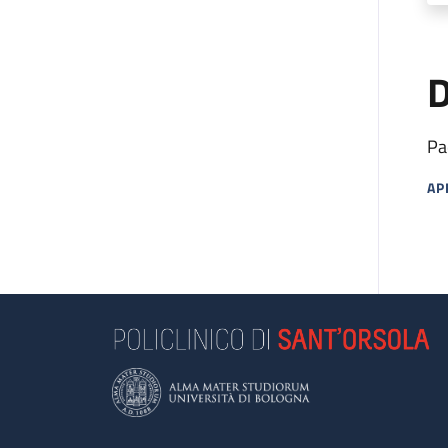
D
Pa
AP
MA