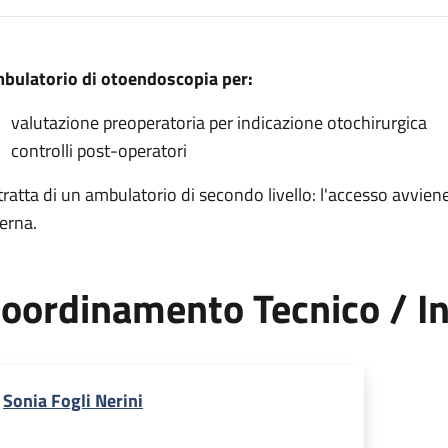
escrizione
bulatorio di otoendoscopia per:
gia
valutazione preoperatoria per indicazione otochirurgica
i otochirurgia
controlli post-operatori
rgia
 tratta di un ambulatorio di secondo livello: l'accesso avvi
terna.
oordinamento Tecnico / In
Sonia Fogli Nerini