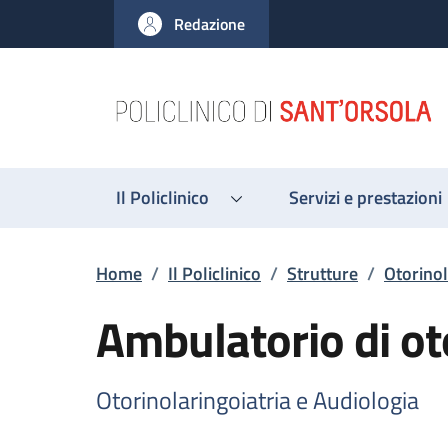
Salta al contenuto principale
Skip to footer content
Redazione
Il Policlinico
Servizi e prestazioni
Briciole di pane
Home
/
Il Policlinico
/
Strutture
/
Otorinol
Ambulatorio di ot
Otorinolaringoiatria e Audiologia