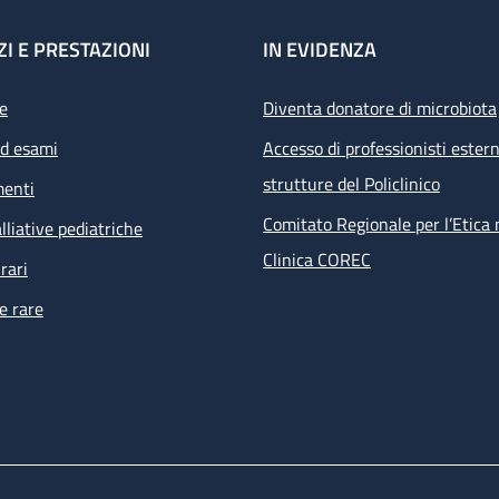
ZI E PRESTAZIONI
IN EVIDENZA
e
Diventa donatore di microbiota
ed esami
Accesso di professionisti estern
strutture del Policlinico
menti
Comitato Regionale per l’Etica 
lliative pediatriche
Clinica COREC
rari
e rare