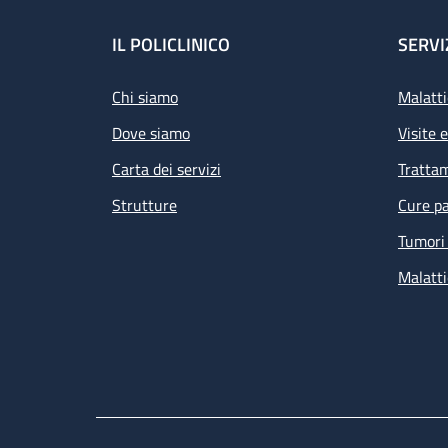
Footer
IL POLICLINICO
SERVI
Chi siamo
Malatti
Dove siamo
Visite 
Carta dei servizi
Tratta
Strutture
Cure pa
Tumori 
Malatti