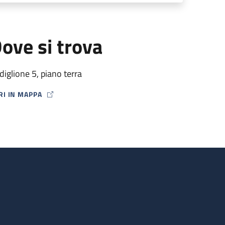
ove si trova
diglione 5, piano terra
RI IN MAPPA
P ICON