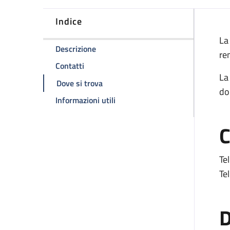
Indice
D
La
della pagina Ambulatorio di nefrologia 
Descrizione
re
della pagina Ambulatorio di nefrologia e d
Contatti
La
della pagina Ambulatorio di nefrologi
Dove si trova
do
della pagina Ambulatorio di nefro
Informazioni utili
C
Tel
Tel
D