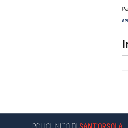
Pa
AP
MA
I