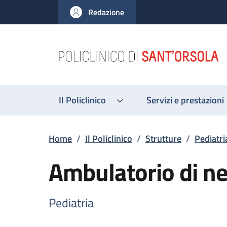
Salta al contenuto principale
Skip to footer content
Redazione
Il Policlinico
Servizi e prestazioni
Briciole di pane
Home
/
Il Policlinico
/
Strutture
/
Pediatri
Ambulatorio di nef
Pediatria