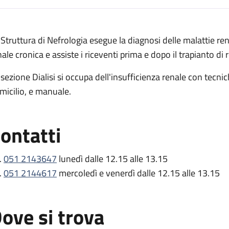
escrizione
 Struttura di Nefrologia esegue la diagnosi delle malattie rena
e dialisi pediatrica
nale cronica e assiste i riceventi prima e dopo il trapianto di 
ialisi pediatrica
 sezione Dialisi si occupa dell'insufficienza renale con tecni
a e dialisi pediatrica
micilio, e manuale.
logia e dialisi pediatrica
ontatti
.
051 2143647
lunedì dalle 12.15 alle 13.15
.
051 2144617
mercoledì e venerdì dalle 12.15 alle 13.15
ove si trova