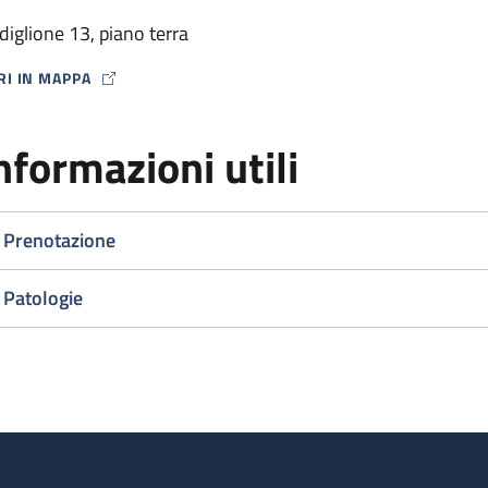
diglione 13, piano terra
RI IN MAPPA
P ICON
nformazioni utili
Prenotazione
Patologie