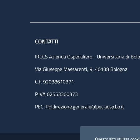
CONTATTI
IRCCS Azienda Ospedaliero - Universitaria di Bol
Via Giuseppe Massarenti, 9, 40138 Bologna
C.F. 92038610371
P.IVA 02553300373
PEC:
PEIdirezione.generale@pec.aosp.bo.it
Useful links section
Questo sito utilizza cookie