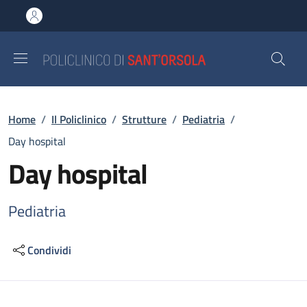
Salta al contenuto principale
Skip to footer content
Briciole di pane
Home
/
Il Policlinico
/
Strutture
/
Pediatria
/
Day hospital
Day hospital
Pediatria
Condividi