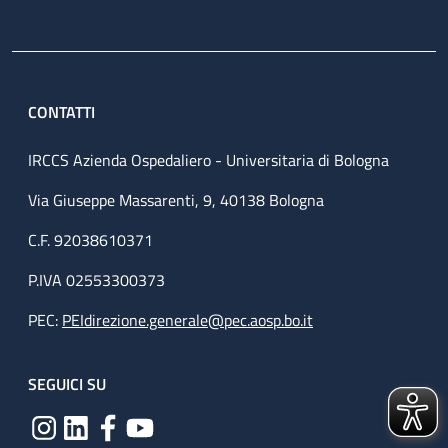
CONTATTI
IRCCS Azienda Ospedaliero - Universitaria di Bologna
Via Giuseppe Massarenti, 9, 40138 Bologna
C.F. 92038610371
P.IVA 02553300373
PEC:
PEIdirezione.generale@pec.aosp.bo.it
SEGUICI SU