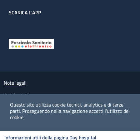
SCARICA L'APP
Useful links section
Small prints
Note legali
Cookies Policy
Questo sito utilizza cookie tecnici, analytics e di terze
Policy privacy e protezione del dato personale
parti.
Proseguendo nella navigazione accetti l'utilizzo dei
cookie.
Albo pretorio on-line
Dichiarazione di accessibilità
COOKIES
I CO
PREFERENZE
ACCETTO
Informazioni utili della pagina Day hospital