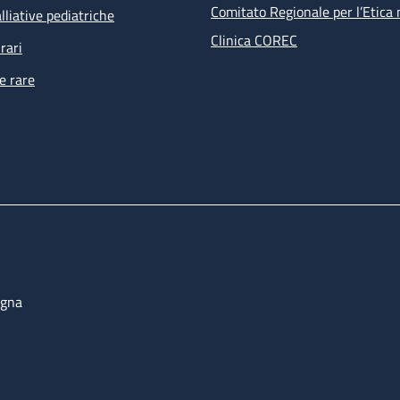
Comitato Regionale per l’Etica 
lliative pediatriche
Clinica COREC
rari
e rare
ogna