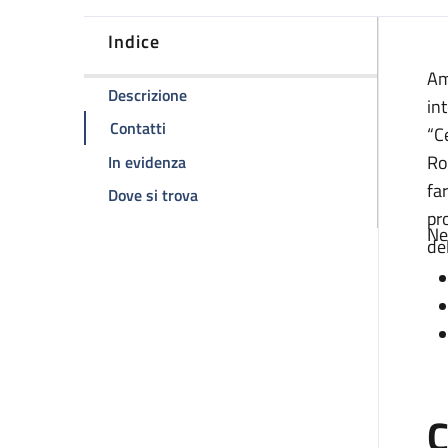
Indice
D
Am
della pagina Ambulatorio dedicato all
Descrizione
in
della pagina Ambulatorio dedicato alla F
Contatti
“C
della pagina Ambulatorio dedicato all
Ro
In evidenza
fa
della pagina Ambulatorio dedicato a
Dove si trova
pr
Ne
de
C