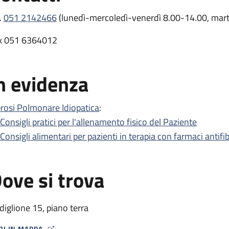
.
051 2142466
(lunedì-mercoledì-venerdì 8.00-14.00, mart
x 051 6364012
n evidenza
brosi Polmonare Idiopatica
:
Consigli pratici per l'allenamento fisico del Paziente
Consigli alimentari per pazienti in terapia con farmaci antifib
ove si trova
diglione 15, piano terra
RI IN MAPPA