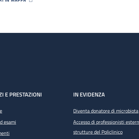
P ICON
ZI E PRESTAZIONI
IN EVIDENZA
e
Diventa donatore di microbiota
ed esami
Accesso di professionisti estern
strutture del Policlinico
menti