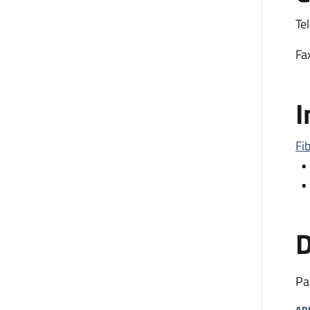
Tel
Fa
I
Fi
•
•
D
Pa
AP