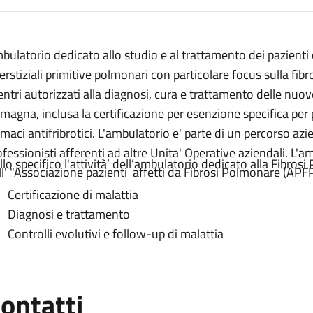
escrizione
bulatorio dedicato allo studio e al trattamento dei pazienti
a Fibrosi Polmonare
terstiziali primitive polmonari con particolare focus sulla fib
ibrosi Polmonare
entri autorizzati alla diagnosi, cura e trattamento delle nuov
a Fibrosi Polmonare
magna, inclusa la certificazione per esenzione specifica per 
rmaci antifribrotici. L'ambulatorio e' parte di un percorso azi
lla Fibrosi Polmonare
ofessionisti afferenti ad altre Unita' Operative aziendali. L'a
llo specifico l'attività’ dell’ambulatorio dedicato alla Fibros
ll' "Associazione pazienti affetti da Fibrosi Polmonare (APFP
Certificazione di malattia
Diagnosi e trattamento
Controlli evolutivi e follow-up di malattia
ontatti