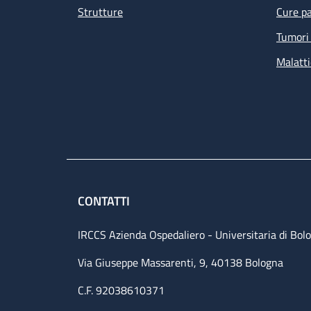
Strutture
Cure pa
Tumori 
Malatti
CONTATTI
IRCCS Azienda Ospedaliero - Universitaria di Bol
Via Giuseppe Massarenti, 9, 40138 Bologna
C.F. 92038610371