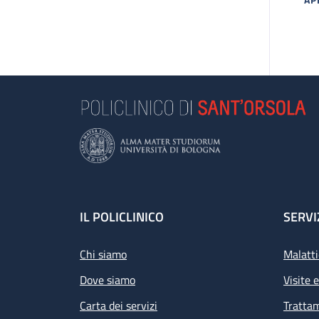
MA
Footer
IL POLICLINICO
SERVI
Chi siamo
Malatti
Dove siamo
Visite 
Carta dei servizi
Tratta