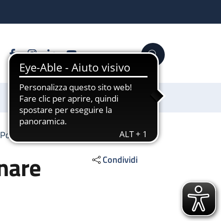
Facebook
Instagram
Linkedin
YouTube
Cerca
Sostienici
i Polmonare
nare
Condividi