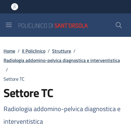
Salta al contenuto principale
Skip to footer content
Briciole di pane
Home
/
Il Policlinico
/
Strutture
/
Radiologia addomino-pelvica diagnostica e interventistica
/
Settore TC
Settore TC
Radiologia addomino-pelvica diagnostica e
interventistica