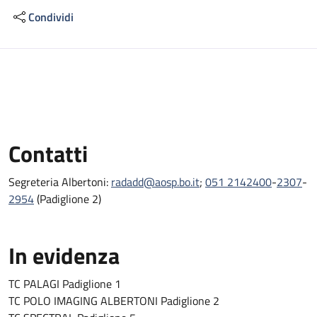
Condividi
Descrizione
Contatti
Segreteria Albertoni:
radadd@aosp.bo.it
;
051 2142400
-
2307
-
2954
(Padiglione 2)
In evidenza
TC PALAGI Padiglione 1
TC POLO IMAGING ALBERTONI Padiglione 2