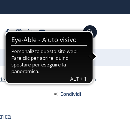
Facebook
Instagram
Linkedin
YouTube
Cerca
Sostienici
ell'età pediatrica
/
Centro Mammografico
Condividi
rica