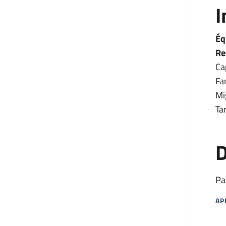
I
Éq
Re
Ca
Fa
Mi
Ta
D
Pa
AP
MA