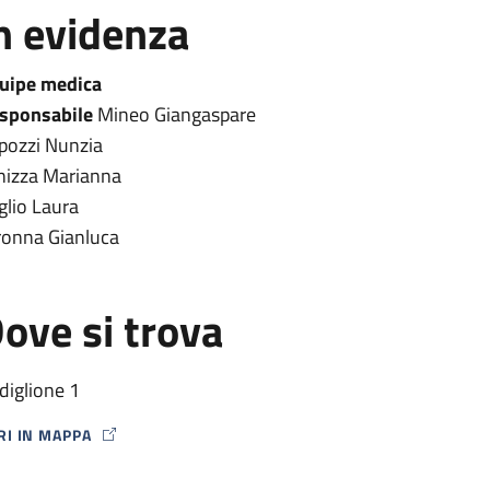
n evidenza
uipe medica
sponsabile
Mineo Giangaspare
pozzi Nunzia
nizza Marianna
glio Laura
ronna Gianluca
ove si trova
diglione 1
RI IN MAPPA
P ICON