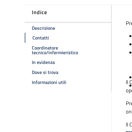
Indice
D
Pr
della pagina Centro Mammografico
Descrizione
della pagina Centro Mammografico
Contatti
Coordinatore
della pagina Centro Mamm
tecnico/infermieristico
della pagina Centro Mammografico
In evidenza
della pagina Centro Mammografico
Dove si trova
Il
della pagina Centro Mammograf
Informazioni utili
op
Pr
on
Il