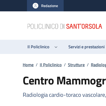
Salta al contenuto principale
Skip to footer content
Redazione
Il Policlinico
Servizi e prestazioni
Briciole di pane
Home
/
Il Policlinico
/
Strutture
/
Radiolog
Centro Mammogr
Radiologia cardio-toraco vascolare,