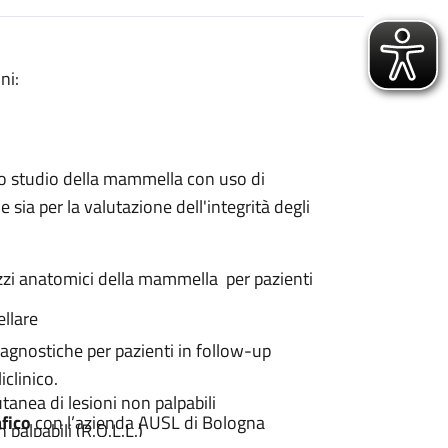
ni:
allo studio della mammella con uso di
sia per la valutazione dell'integrità degli
zi anatomici della mammella per pazienti
ellare
gnostiche per pazienti in follow-up
iclinico.
anea di lesioni non palpabili
fico
con l’azienda AUSL di Bologna
 palpabili (R.O.L.L.)