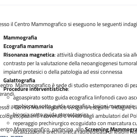
escrizione
esso il Centro Mammografico si eseguono le seguenti indagi
Mammografia
Ecografia mammaria
ografico
Risonanza magnetica
: attività diagnostica dedicata sia 
contrasto per la valutazione della neoangiogenesi tumorale 
impianti protesici o della patologia ad essi connessa
Galattografia
 Centro Mammografico è sede di studio estemporaneo di pez
ico
Procedure interventistiche
:
erandi.
agoaspirato sotto guida ecografica linfonodi cavo asc
agobiopsia sotto guida ecografica lesioni mammarie
esso il Centro Mammografico vengono eseguite indagine dia
biopsia sotto guida stereotassica
cologico, pazienti ricoverati o inviati dagli ambulatori del Pol
reperaggio prechirurgico ecoguidato con marcatura cut
 Centro Mammografico partecipa allo
Screening Mammogra
localizzazione prechirurgica radioguidata di lesioni non