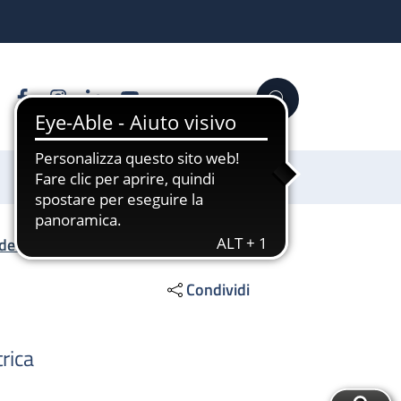
Facebook
Instagram
Linkedin
YouTube
Cerca
Sostienici
ell'età pediatrica
/
Sezione Pediatrica
Condividi
rica