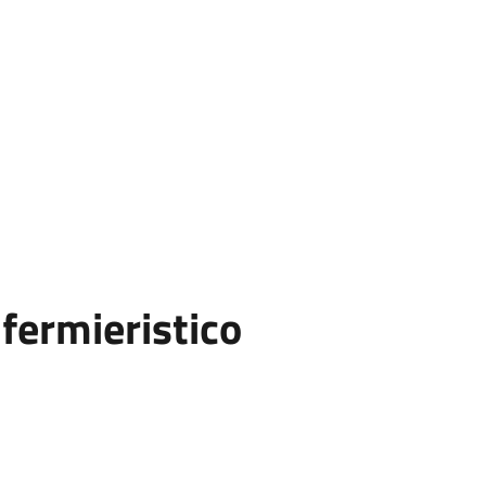
a in neurologia pediatrica,
isi, nel deficit di GH) e si eseguono inoltre
prenatale.
fermieristico