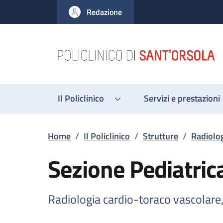
Salta al contenuto principale
Skip to footer content
Redazione
Il Policlinico
Servizi e prestazioni
Briciole di pane
Home
/
Il Policlinico
/
Strutture
/
Radiolog
Sezione Pediatric
Radiologia cardio-toraco vascolare,