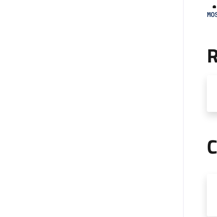
MO
R
C