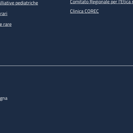
Comitato Regionale per l’Etica 
lliative pediatriche
Clinica COREC
rari
e rare
ogna