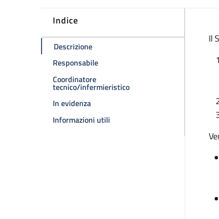
Indice
D
Il
della pagina Sezione Pediatrica
Descrizione
della pagina Sezione Pediatrica
Responsabile
Coordinatore
della pagina Sezione Pedia
tecnico/infermieristico
della pagina Sezione Pediatrica
In evidenza
della pagina Sezione Pediatrica
Informazioni utili
Ve