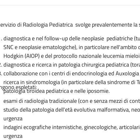
escrizione
 Servizio di Radiologia Pediatrica svolge prevalentemente la s
diagnostica e nel follow-up delle neoplasie pediatriche (t
SNC e neoplasie ematologiche), in particolare nell'ambito 
trica
Hodgkin (AIOP) e del protocollo nazionale leucemia mielo
diagnostica e ricerca in patologia chirurgica pediatrica (to
collaborazione con i centri di endocrinologia ed Auxologia 
ricerca in sindromologia (in particolare della sindrome di T
ngono espletati:
patologia tiroidea pediatrica e nelle iposomie.
esami di radiologia tradizionale (con e senza mezzi di con
studio della patologia dell'età evolutiva malformativa, neop
urgenza
indagini ecografiche internistiche, ginecologiche, articolari
urgenza