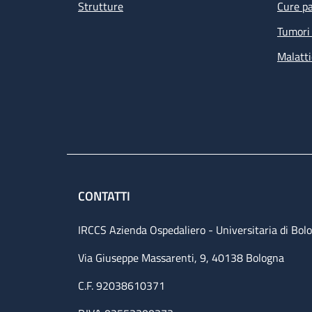
Strutture
Cure pa
Tumori 
Malatti
CONTATTI
IRCCS Azienda Ospedaliero - Universitaria di Bol
Via Giuseppe Massarenti, 9, 40138 Bologna
C.F. 92038610371