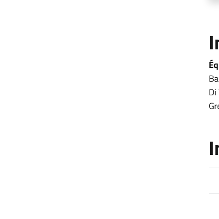
I
Éq
Ba
Di
Gr
I