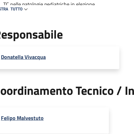
TC nelle patologie pediatriche in elezione
STRA TUTTO
RM svolgendo attività prevalente di diagnostica e di ricerc
oncoematologia pediatrica, auxologia (nello studio dell'ipof
esponsabile
esami di RM fetale in collaborazione con la fisiopatologia 
Donatella Vivacqua
oordinamento Tecnico / In
Felipo Malvestuto