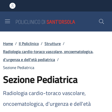
Salta al contenuto principale
Skip to footer content
Briciole di pane
Home
/
Il Policlinico
/
Strutture
/
Radiologia cardio-toraco vascolare, oncoematologica,
d'urgenza e dell'età pediatrica
/
Sezione Pediatrica
Sezione Pediatrica
Radiologia cardio-toraco vascolare,
oncoematologica, d'urgenza e dell'età