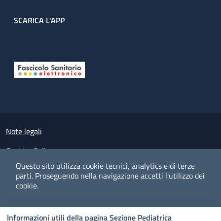
SCARICA L'APP
Useful links section
Small prints
Note legali
Cookies Policy
Questo sito utilizza cookie tecnici, analytics e di terze
Policy privacy e protezione del dato personale
parti.
Proseguendo nella navigazione accetti l'utilizzo dei
cookie.
Albo pretorio on-line
Dichiarazione di accessibilità
COOKIES
I CO
PREFERENZE
ACCETTO
Informazioni utili della pagina Sezione Pediatrica