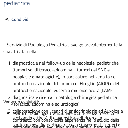
pediatrica
Condividi
Descrizione
Il Servizio di Radiologia Pediatrica svolge prevalentemente la
sua attività nella:
diagnostica e nel follow-up delle neoplasie pediatriche
(tumori solidi toraco-addominali, tumori del SNC e
neoplasie ematologiche), in particolare nell'ambito del
protocollo nazionale del linfoma di Hodgkin (AIOP) e del
protocollo nazionale leucemia mieloide acuta (LAM)
diagnostica e ricerca in patologia chirurgica pediatrica
Vengono espletati:
(toracica, addominale ed urologica).
collaborazione con i centri di endocrinologia ed Auxologia
esami di radiologia tradizionale (con e senza mezzi di
svolgendo attività di diagnostica e di ricerca in
contrasto) con consolidata esperienza nello studio della
sindromologia (in particolare della sindrome di Turner) e
patologia dell'età evolutiva malformativa, neoplastica,