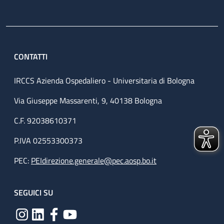
CONTATTI
IRCCS Azienda Ospedaliero - Universitaria di Bologna
Via Giuseppe Massarenti, 9, 40138 Bologna
C.F. 92038610371
P.IVA 02553300373
PEC:
PEIdirezione.generale@pec.aosp.bo.it
SEGUICI SU