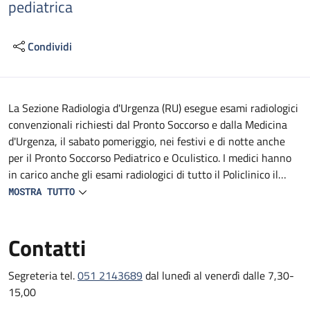
pediatrica
Condividi
Descrizione
La Sezione Radiologia d'Urgenza (RU) esegue esami radiologici
convenzionali richiesti dal Pronto Soccorso e dalla Medicina
d'Urgenza, il sabato pomeriggio, nei festivi e di notte anche
per il Pronto Soccorso Pediatrico e Oculistico. I medici hanno
in carico anche gli esami radiologici di tutto il Policlinico il
sabato pomeriggio e di notte.
MOSTRA TUTTO
La Sezione esegue esami di TC in urgenza richiesti sia dal PS-
MU (Pronto Soccorso-Medicina d'Urgenza) che dalle Unità
Contatti
Operative di Degenza del Policlinico S.Orsola Malpighi nelle
fasce orarie di propria competenza.
Gli esami ecografici in urgenza/emergenza per pazienti del
Segreteria tel.
051 2143689
dal lunedì al venerdì dalle 7,30-
PS/MU vengono garantiti h 24 in collaborazione con i Medici
15,00
del PS-MU; i Medici della RU eseguono esami ecografici in