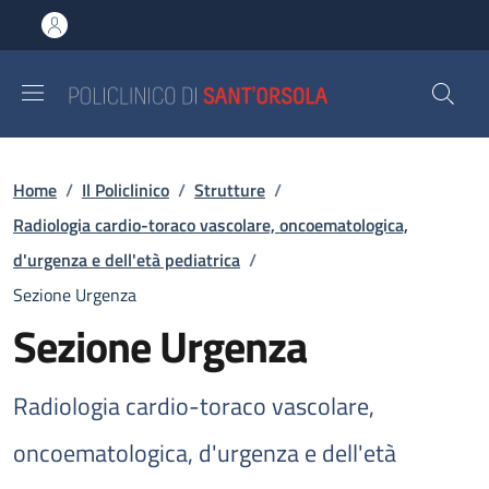
Salta al contenuto principale
Skip to footer content
Briciole di pane
Home
/
Il Policlinico
/
Strutture
/
Radiologia cardio-toraco vascolare, oncoematologica,
d'urgenza e dell'età pediatrica
/
Sezione Urgenza
Sezione Urgenza
Radiologia cardio-toraco vascolare,
oncoematologica, d'urgenza e dell'età