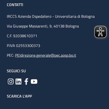
CONTATTI
IRCCS Azienda Ospedaliero - Universitaria di Bologna
Via Giuseppe Massarenti, 9, 40138 Bologna
C.F. 92038610371
P.IVA 02553300373
PEC:
PEIdirezione.generale@pec.aosp.bo.it
SEGUICI SU
SCARICA L'APP