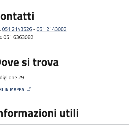
per pazienti da trattare con procedure di aferesi terapeuti
ontatti
raccolta cellulare
Attività ambulatoriale
per la valutazione dell’idoneità de
procedure di raccolta cellulare
.
051 2143526
-
051 2143082
x: 051 6363082
ove si trova
diglione 29
RI IN MAPPA
P ICON
nformazioni utili