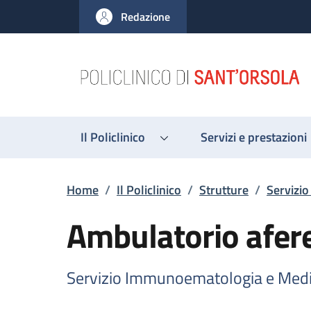
Salta al contenuto principale
Skip to footer content
Redazione
Il Policlinico
Servizi e prestazioni
Briciole di pane
Home
/
Il Policlinico
/
Strutture
/
Servizi
Ambulatorio afere
Servizio Immunoematologia e Medi