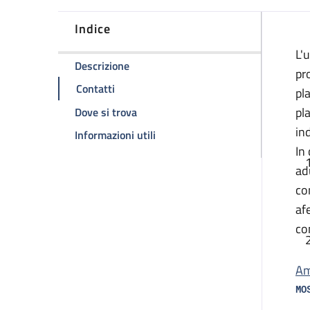
Indice
D
L'
della pagina Ambulatorio aferesi tera
Descrizione
pr
della pagina Ambulatorio aferesi terapeu
Contatti
pl
della pagina Ambulatorio aferesi te
pl
Dove si trova
in
della pagina Ambulatorio aferesi
Informazioni utili
In
ad
co
af
co
Am
MO