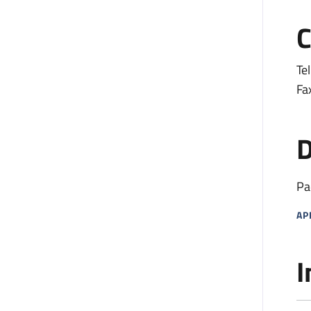
C
Tel
Fa
D
Pa
AP
MA
I