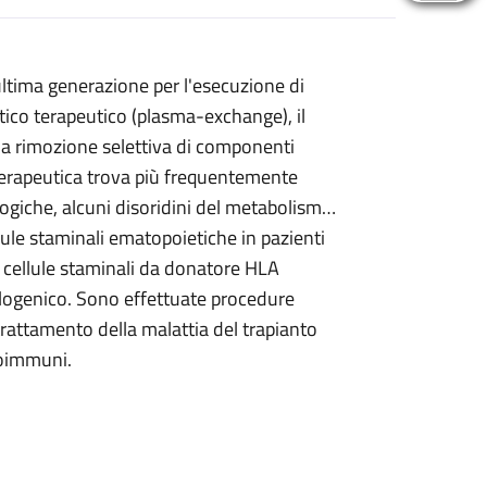
 ultima generazione per l'esecuzione di
tico terapeutico (plasma-exchange), il
r la rimozione selettiva di componenti
i terapeutica trova più frequentemente
giche, alcuni disoridini del metabolismo.
le staminali ematopoietiche in pazienti
di cellule staminali da donatore HLA
llogenico. Sono effettuate procedure
trattamento della malattia del trapianto
toimmuni.