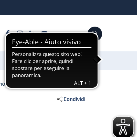
Facebook
Instagram
Linkedin
YouTube
Cerca
Sostienici
o aferesi terapeutica
Condividi