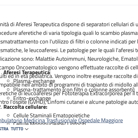
escrizione
unità di Aferesi Terapeutica dispone di separatori cellulari di
peutica
ocedure aferetiche di varia tipologia quali lo scambio plasma
tica
asmatrattamento con l'utilizzo di filtri o colonne indicati pe
rapeutica
asmatiche, le leucoaferesi. Le patologie per le quali l'aferes
dicazione sono: Malattie Autoimmuni, Neurologiche, Ematolo
 terapeutica
 campo Oncoematologico vengono effettuate raccolte di cellu
Aferesi Terapeutica
:
ulti ed in età pediatrica. Vengono inoltre eseguite raccolte 
Plasma-exchange
mpatibile nell'ambito di programmi di trapianto di midollo a
Plasma-trattamento (con filtri o colonne assorbenti)
eretiche di leucoaferesi per Fototerapia Extracorporea per il 
Eritro-exchange
ntro l'ospite (GVHD), Linfomi cutanei e alcune patologie au
Raccolta cellulare:
Cellule Staminali Ematopoietiche
bulatorio Medicina Trasfusionale Ospedale Maggiore
Cellule Mononucleate/ Linfociti
STRA TUTTO
Attività ambulatoriale di consulenza: