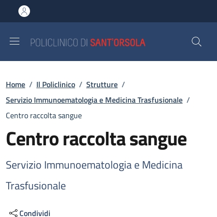
Salta al contenuto principale
Skip to footer content
Briciole di pane
Home
/
Il Policlinico
/
Strutture
/
Servizio Immunoematologia e Medicina Trasfusionale
/
Centro raccolta sangue
Centro raccolta sangue
Servizio Immunoematologia e Medicina
Trasfusionale
Condividi