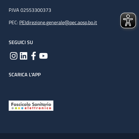
P.IVA 02553300373
PEC:
PEIdirezione.generale@pec.aosp.bo.it
SEGUICI SU
SCARICA L'APP
Useful links section