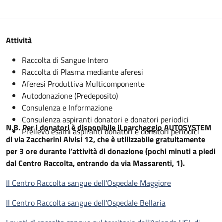
Descrizione
Attività
Raccolta di Sangue Intero
Raccolta di Plasma mediante aferesi
Aferesi Produttiva Multicomponente
Autodonazione (Predeposito)
Consulenza e Informazione
Consulenza aspiranti donatori e donatori periodici
N.B. Per i donatori è disponibile il parcheggio AUTOSYSTEM
Prelievo esami aspiranti donatori e donatori periodici
di via Zaccherini Alvisi 12, che è utilizzabile gratuitamente
per 3 ore durante l’attività di donazione (pochi minuti a piedi
dal Centro Raccolta, entrando da via Massarenti, 1).
Il Centro Raccolta sangue dell'Ospedale Maggiore
Il Centro Raccolta sangue dell'Ospedale Bellaria